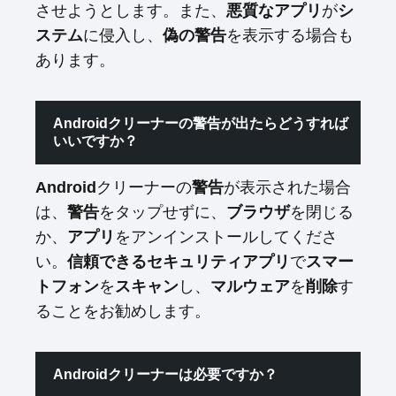
させようとします。また、
が
悪質なアプリ
シ
に侵入し、
を表示する場合も
ステム
偽の警告
あります。
Androidクリーナーの警告が出たらどうすれば
いいですか？
クリーナーの
が表示された場合
Android
警告
は、
をタップせずに、
を閉じる
警告
ブラウザ
か、
をアンインストールしてくださ
アプリ
い。
で
信頼できるセキュリティアプリ
スマー
を
し、
を
す
トフォン
スキャン
マルウェア
削除
ることをお勧めします。
Androidクリーナーは必要ですか？