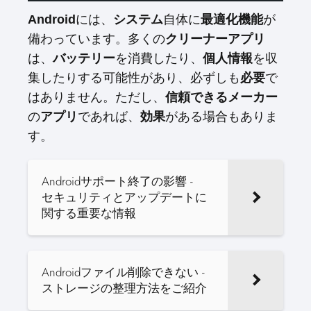
には、
自体に
が
Android
システム
最適化機能
備わっています。多くの
クリーナーアプリ
は、
を消費したり、
を収
バッテリー
個人情報
集したりする可能性があり、必ずしも
で
必要
はありません。ただし、
信頼できる
メーカー
の
であれば、
がある場合もありま
アプリ
効果
す。
Androidサポート終了の影響 -
セキュリティとアップデートに
関する重要な情報
Androidファイル削除できない -
ストレージの整理方法をご紹介