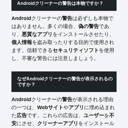
Androidクリーナーの警告は本物ですか？
クリーナーの
は必ずしも本物で
Android
警告
はありません。多くの場合、
であ
偽の警告
り、
をインストールさせたり、
悪質なアプリ
を盗み取ったりする目的で使用され
個人情報
ます。信頼できる
を使用
セキュリティソフト
し、不審な警告には注意しましょう。
なぜAndroidクリーナーの警告が表示されるの
ですか？
クリーナーの
が表示される理由
Android
警告
の一つは、
や
に埋め込まれ
Webサイト
アプリ
た
です。これらの広告は、
を
広告
ユーザー
不
にさせ、
をインストール
安
クリーナーアプリ