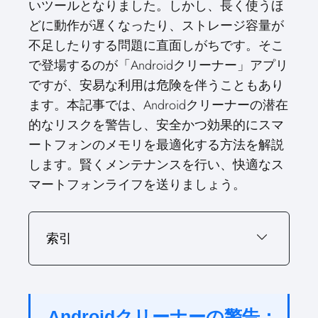
いツールとなりました。しかし、長く使うほ
o
t
o
o
o
r
o
d
o
n
t
n
o
n
e
n
I
n
どに動作が遅くなったり、ストレージ容量が
e
k
s
n
r
t
不足したりする問題に直面しがちです。そこ
)
で登場するのが「Androidクリーナー」アプリ
ですが、安易な利用は危険を伴うこともあり
ます。本記事では、Androidクリーナーの潜在
的なリスクを警告し、安全かつ効果的にスマ
ートフォンのメモリを最適化する方法を解説
します。賢くメンテナンスを行い、快適なス
マートフォンライフを送りましょう。
索引
Androidクリーナーの警告：