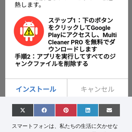
S
X
S
F
S
P
S
L
S
E
h
(
h
a
h
i
h
i
h
m
a
T
a
c
a
n
a
n
a
a
スマートフォンは、私たちの生活に欠かせな
r
w
r
e
r
t
r
k
r
i
e
i
e
b
e
e
e
e
e
l