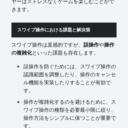
ヤーはストレスなくゲームを楽しむことがで
きます。
スワイプ操作における課題と解決策
スワイプ操作は直感的ですが、
誤操作
や
操作
の複雑化
といった課題も存在します。
誤操作を防ぐためには、スワイプ操作の
認識範囲を調整したり、操作のキャンセ
ル機能を実装したりすることが有効で
す。
操作が複雑化するのを避けるために、ス
ワイプ操作の種類を必要最小限に絞り、
操作方法をシンプルに保つことが重要で
す。