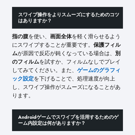
スワイプ操作をよりスムーズにするためのコツ
はありますか？
指の腹
を使い、
画面全体
を軽く滑らせるよう
にスワイプすることが重要です。
保護フィル
ム
が原因で反応が鈍くなっている場合は、
別
のフィルム
を試すか、フィルムなしでプレイ
してみてください。また、
ゲームのグラフィ
ック設定
を下げることで、処理速度が向上
し、スワイプ操作がスムーズになることがあ
ります。
Androidゲームでスワイプを活用するためのゲ
ーム内設定は何がありますか？