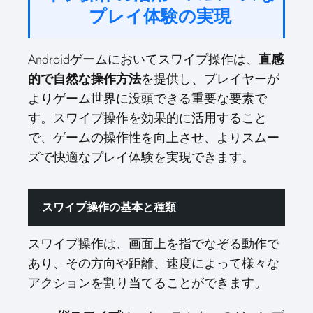
プレイ体験の実現
Androidゲームにおいてスワイプ操作は、
直感
的で自然な操作方法
を提供し、プレイヤーが
よりゲーム世界に没頭できる重要な要素で
す。スワイプ操作を効果的に活用すること
で、ゲームの操作性を向上させ、よりスムー
ズで快適なプレイ体験を実現できます。
スワイプ操作の基本と種類
スワイプ操作は、画面上を指でなぞる動作で
あり、その方向や距離、速度によって様々な
アクションを割り当てることができます。