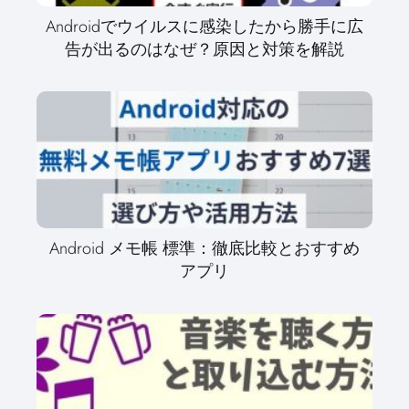
Androidでウイルスに感染したから勝手に広
告が出るのはなぜ？原因と対策を解説
Android メモ帳 標準：徹底比較とおすすめ
アプリ