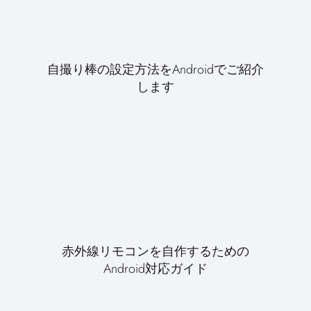
自撮り棒の設定方法をAndroidでご紹介
します
赤外線リモコンを自作するための
Android対応ガイド