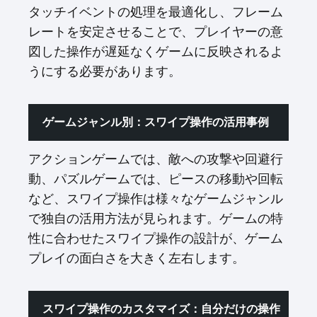
タッチイベントの処理を最適化し、フレーム
レートを安定させることで、プレイヤーの意
図した操作が遅延なくゲームに反映されるよ
うにする必要があります。
ゲームジャンル別：スワイプ操作の活用事例
アクションゲームでは、敵への攻撃や回避行
動、パズルゲームでは、ピースの移動や回転
など、スワイプ操作は様々なゲームジャンル
で独自の活用方法が見られます。ゲームの特
性に合わせたスワイプ操作の設計が、ゲーム
プレイの面白さを大きく左右します。
スワイプ操作のカスタマイズ：自分だけの操作