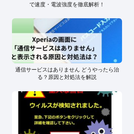
で速度・電波強度を徹底解析！
通信サービスはありません どうやったら治
る？原因と対処法を解説