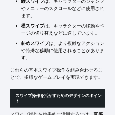
縦スワイプ
は、キャラクターのジャンプ
やメニューのスクロールなどに使用され
ます。
横スワイプ
は、キャラクターの移動やペ
ージの切り替えなどに適しています。
斜めスワイプ
は、より複雑なアクション
や特殊な移動に使用されることがありま
す。
これらの基本スワイプ操作を組み合わせるこ
とで、多様なゲームプレイを実現できます。
スワイプ操作を活かすためのデザインのポイン
ト
スワイプ操作を効果的に活用するには、
直感