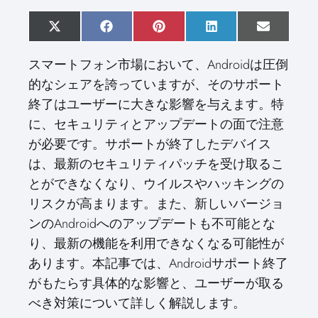
S
X
S
F
S
P
S
L
S
E
h
(
h
a
h
i
h
i
h
m
a
T
a
c
a
n
a
n
a
a
スマートフォン市場において、Androidは圧倒
r
w
r
e
r
t
r
k
r
i
e
i
e
b
e
e
e
e
e
l
的なシェアを誇っていますが、そのサポート
o
t
o
o
o
r
o
d
o
n
t
n
o
n
e
n
I
n
終了はユーザーに大きな影響を与えます。特
e
k
s
n
r
t
に、セキュリティとアップデートの面で注意
)
が必要です。サポートが終了したデバイス
は、最新のセキュリティパッチを受け取るこ
とができなくなり、ウイルスやハッキングの
リスクが高まります。また、新しいバージョ
ンのAndroidへのアップデートも不可能とな
り、最新の機能を利用できなくなる可能性が
あります。本記事では、Androidサポート終了
がもたらす具体的な影響と、ユーザーが取る
べき対策について詳しく解説します。