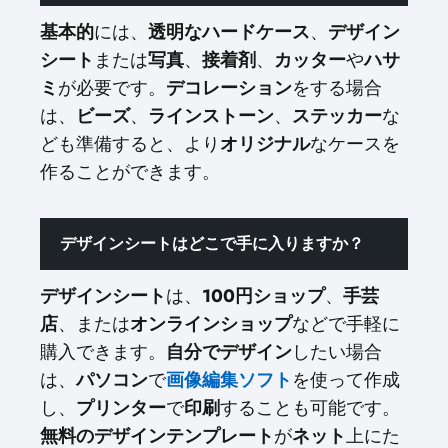
基本的
には、
透明なハードケース
、
デザイン
シート
または
写真
、
接着剤
、
カッター
や
ハサ
ミ
が必要です。
デコレーション
をする場合
は、
ビーズ
、
ラインストーン
、
ステッカー
な
ども準備すると、より
オリジナル
なケースを
作ることができます。
デザインシートはどこで手に入りますか？
デザインシート
は、
100円ショップ
、
手芸
店
、または
オンラインショップ
などで手軽に
購入できます。
自分でデザイン
したい場合
は、
パソコン
で
画像編集ソフト
を使って作成
し、
プリンター
で
印刷
することも可能です。
無料のデザインテンプレート
が
ネット
上にた