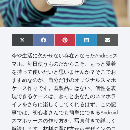
S
X
S
F
S
P
S
L
S
E
h
(
h
a
h
i
h
i
h
m
a
T
a
c
a
n
a
n
a
a
今や生活に欠かせない存在となったAndroidス
r
w
r
e
r
t
r
k
r
i
e
i
e
b
e
e
e
e
e
l
マホ。毎日使うものだからこそ、もっと愛着
o
t
o
o
o
r
o
d
o
n
t
n
o
n
e
n
I
n
を持って使いたいと思いませんか？そこでお
e
k
s
n
r
t
すすめなのが、自分だけのオリジナルスマホ
)
ケース作りです。既製品にはない、個性を表
現できるケースは、きっとあなたのスマホラ
イフをさらに楽しくしてくれるはず。この記
事では、初心者さんでも簡単にできるAndroid
スマホケースの作り方を、写真付きで詳しく
解説します。材料の選び方からデザインのコ