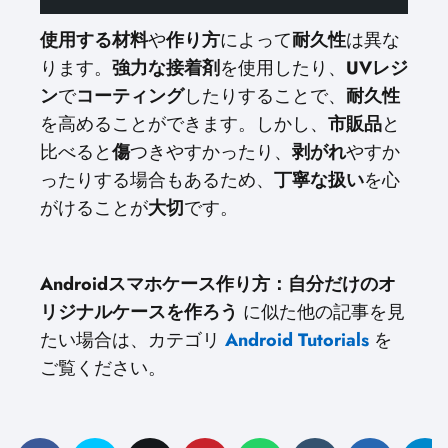
使用する材料
や
作り方
によって
耐久性
は異な
ります。
強力な接着剤
を使用したり、
UVレジ
ン
で
コーティング
したりすることで、
耐久性
を高めることができます。しかし、
市販品
と
比べると
傷
つきやすかったり、
剥がれ
やすか
ったりする場合もあるため、
丁寧な扱い
を心
がけることが
大切
です。
Androidスマホケース作り方：自分だけのオ
リジナルケースを作ろう
に似た他の記事を見
たい場合は、カテゴリ
Android Tutorials
を
ご覧ください。