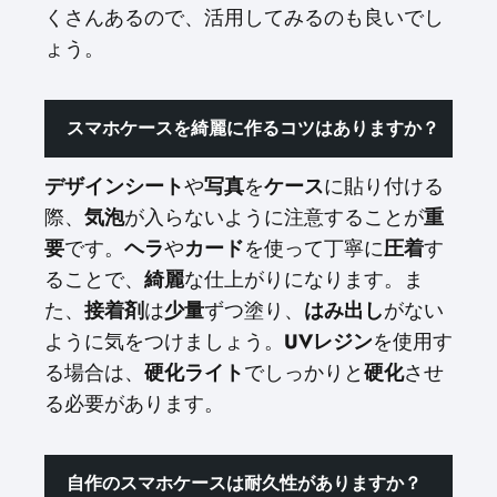
くさんあるので、活用してみるのも良いでし
ょう。
スマホケースを綺麗に作るコツはありますか？
デザインシート
や
写真
を
ケース
に貼り付ける
際、
気泡
が入らないように注意することが
重
要
です。
ヘラ
や
カード
を使って丁寧に
圧着
す
ることで、
綺麗
な仕上がりになります。ま
た、
接着剤
は
少量
ずつ塗り、
はみ出し
がない
ように気をつけましょう。
UVレジン
を使用す
る場合は、
硬化ライト
でしっかりと
硬化
させ
る必要があります。
自作のスマホケースは耐久性がありますか？