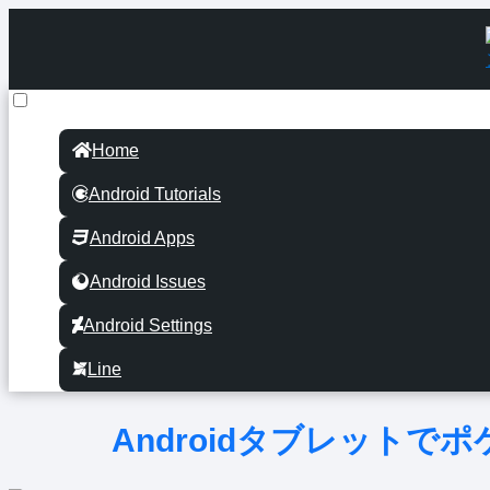
Home
Android Tutorials
Android Apps
Android Issues
Android Settings
Line
Androidタブレットで