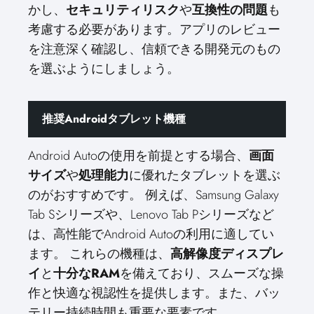
かし、
セキュリティリスク
や
互換性の問題
も
考慮する必要があります。アプリのレビュー
を注意深く確認し、信頼できる開発元のもの
を選ぶようにしましょう。
推奨Androidタブレット機種
Android Autoの使用を前提とする場合、
画面
サイズ
や
処理能力
に優れたタブレットを選ぶ
のがおすすめです。 例えば、Samsung Galaxy
Tab Sシリーズや、Lenovo Tab Pシリーズなど
は、高性能でAndroid Autoの利用に適してい
ます。 これらの機種は、
高解像度ディスプレ
イ
と
十分なRAM
を備えており、スムーズな操
作と快適な視認性を提供します。また、バッ
テリー持続時間も重要な要素です。