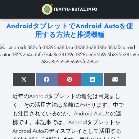
AndroidタブレットでAndroid Autoを使
用する方法と推奨機種
S
X
S
F
S
P
S
L
S
E
h
(
h
a
h
i
h
i
h
m
a
T
a
c
a
n
a
n
a
a
近年のAndroidタブレットの進化は目覚まし
r
w
r
e
r
t
r
k
r
i
e
i
e
b
e
e
e
e
e
l
く、その活用方法は多岐にわたります。中で
o
t
o
o
o
r
o
d
o
n
t
n
o
n
e
n
I
n
も注目されているのが、Android Autoとの連
e
k
s
n
r
t
携です。本記事では、Androidタブレットを
)
Android Autoのディスプレイとして活用する