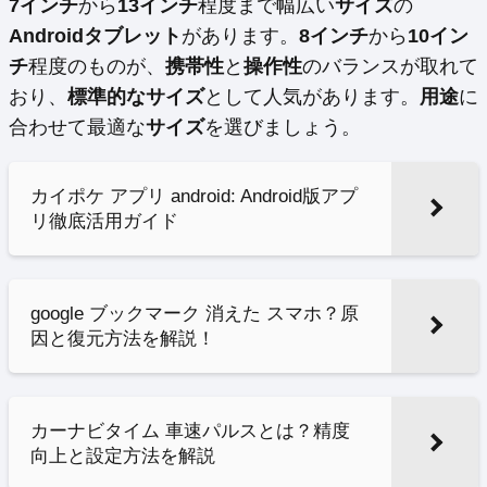
7インチ
から
13インチ
程度まで幅広い
サイズ
の
Androidタブレット
があります。
8インチ
から
10イン
チ
程度のものが、
携帯性
と
操作性
のバランスが取れて
おり、
標準的なサイズ
として人気があります。
用途
に
合わせて最適な
サイズ
を選びましょう。
カイポケ アプリ android: Android版アプ
リ徹底活用ガイド
google ブックマーク 消えた スマホ？原
因と復元方法を解説！
カーナビタイム 車速パルスとは？精度
向上と設定方法を解説