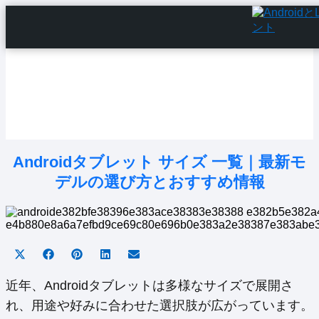
Home
Android Tutorials
Android Apps
Android Issues
Android Settings
Line
Androidタブレット サイズ 一覧｜最新モ
デルの選び方とおすすめ情報
Share
Share
Share
Share
Share
on
on
on
on
on
X
Facebook
Pinterest
LinkedIn
Email
近年、Androidタブレットは多様なサイズで展開さ
(Twitter)
れ、用途や好みに合わせた選択肢が広がっています。