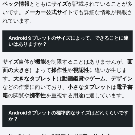
ペック情報
とともに
サイズ
が記載されていることが多
いです。
メーカー公式サイト
でも詳細な情報が掲載さ
れています。
Androidタブレットのサイズによって、できることに違
いはありますか？
サイズ
自体が
機能
を制限することはありませんが、
画
面の大きさ
によって
操作性
や
視認性
に違いが生じま
す。
大きなタブレット
は
動画鑑賞
や
ゲーム
、
デザイン
などの作業に向いており、
小さなタブレット
は
電子書
籍
の閲覧や
携帯性
を重視する用途に適しています。
Androidタブレットの標準的なサイズはどれくらいです
か？