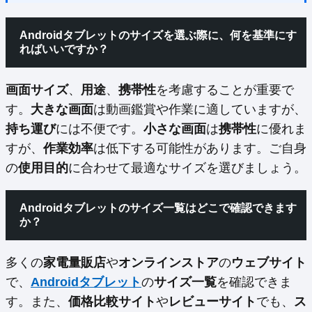
Androidタブレットのサイズを選ぶ際に、何を基準にす
ればいいですか？
画面サイズ
、
用途
、
携帯性
を考慮することが重要で
す。
大きな画面
は動画鑑賞や作業に適していますが、
持ち運び
には不便です。
小さな画面
は
携帯性
に優れま
すが、
作業効率
は低下する可能性があります。ご自身
の
使用目的
に合わせて最適なサイズを選びましょう。
Androidタブレットのサイズ一覧はどこで確認できます
か？
多くの
家電量販店
や
オンラインストア
の
ウェブサイト
で、
Androidタブレット
の
サイズ一覧
を確認できま
す。また、
価格比較サイト
や
レビューサイト
でも、
ス