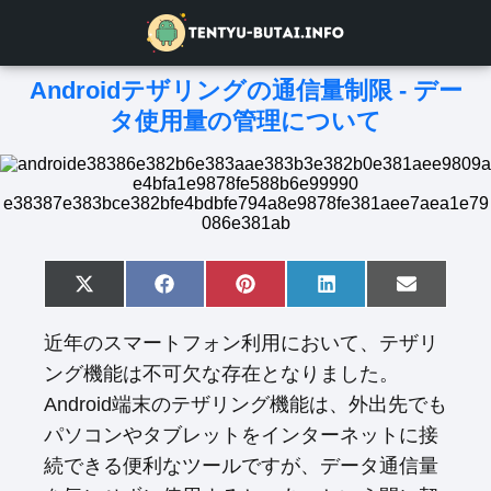
Androidテザリングの通信量制限 - デー
タ使用量の管理について
S
X
S
F
S
P
S
L
S
E
h
(
h
a
h
i
h
i
h
m
a
T
a
c
a
n
a
n
a
a
近年のスマートフォン利用において、テザリ
r
w
r
e
r
t
r
k
r
i
e
i
e
b
e
e
e
e
e
l
ング機能は不可欠な存在となりました。
o
t
o
o
o
r
o
d
o
n
t
n
o
n
e
n
I
n
Android端末のテザリング機能は、外出先でも
e
k
s
n
r
t
パソコンやタブレットをインターネットに接
)
続できる便利なツールですが、データ通信量