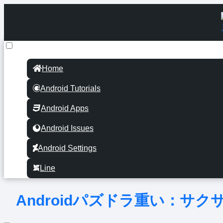
Home
Android Tutorials
Android Apps
Android Issues
Android Settings
Line
Androidパズドラ重い：サ