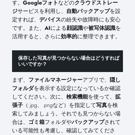
す。
Googleフォト
などの
クラウドストレー
ジ
サービスを利用し、
自動バックアップ
を設
定すれば、
デバイス
の紛失や故障時にも安心
です。また、
AI
による
顔認識
や
被写体認識
を
活用すると、さらに
効率的
に整理できます。
保存した写真が見つからない場合はどうすれば
いいですか？
まず、
ファイルマネージャー
アプリで、
隠し
フォルダ
を表示する設定になっているか確認
してください。次に、
検索機能
を使って、
拡
張子
（.jpg、.pngなど）を指定して
写真
を検
索してみましょう。それでも見つからない場
合は、
ゴミ箱
フォルダや
バックアップ
されて
いる可能性も考慮し、確認してみてくださ