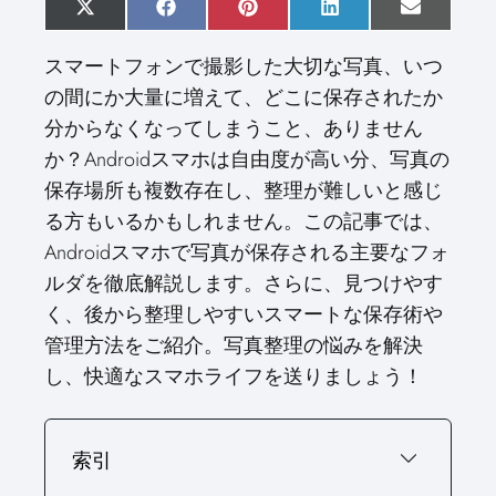
S
X
S
F
S
P
S
L
S
E
h
(
h
a
h
i
h
i
h
m
a
T
a
c
a
n
a
n
a
a
スマートフォンで撮影した大切な写真、いつ
r
w
r
e
r
t
r
k
r
i
e
i
e
b
e
e
e
e
e
l
の間にか大量に増えて、どこに保存されたか
o
t
o
o
o
r
o
d
o
n
t
n
o
n
e
n
I
n
分からなくなってしまうこと、ありません
e
k
s
n
r
t
か？Androidスマホは自由度が高い分、写真の
)
保存場所も複数存在し、整理が難しいと感じ
る方もいるかもしれません。この記事では、
Androidスマホで写真が保存される主要なフォ
ルダを徹底解説します。さらに、見つけやす
く、後から整理しやすいスマートな保存術や
管理方法をご紹介。写真整理の悩みを解決
し、快適なスマホライフを送りましょう！
索引