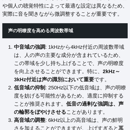
や個人の聴覚特性によって最適な設定は異なるため、
実際に音を聞きながら微調整することが重要です。
声の明瞭度を高める周波数帯域
中音域の強調
: 1kHzから4kHz付近の周波数帯域
は、人の声の主要な成分が含まれているため、
この帯域を少し持ち上げることで、声の明瞭度
を向上させることができます。特に、
2kHz～
3kHz付近は声の識別において重要
です。
低音域の抑制
: 250Hz以下の低音域は、声の明瞭
度を妨げる可能性があるため、適度に抑制する
ことが推奨されます。
低音の過剰な強調は、声
の輪郭をぼやけさせる
ことがあります。
高音域の調整
: 6kHz以上の高音域は、声の鮮明
さを加えることができますが、上げすぎると
耳