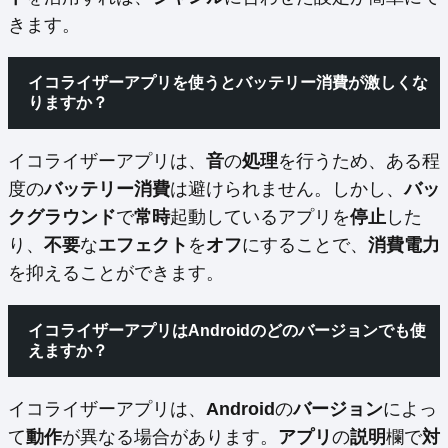
きます。
イコライザーアプリを使うとバッテリー消費が激しくな
りますか？
イコライザーアプリは、
音
の
処理
を行うため、ある程
度の
バッテリー消費
は避けられません。しかし、
バッ
クグラウンド
で
常時
起動しているアプリを
停止
した
り、
不要
な
エフェクト
を
オフ
にすることで、
消費電力
を抑えることができます。
イコライザーアプリはAndroidのどのバージョンでも使
えますか？
イコライザーアプリは、
Android
の
バージョン
によっ
て
動作
が異なる場合があります。
アプリ
の
説明
欄で
対