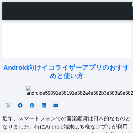
Home
Android Tutorials
Android Apps
Android Issues
Android Settings
Line
Android向けイコライザーアプリのおすす
めと使い方
Share
Share
Share
Share
Share
on
on
on
on
on
X
Facebook
Pinterest
LinkedIn
Email
近年、スマートフォンでの音楽鑑賞は日常的なものと
(Twitter)
なりました。特にAndroid端末は多様なアプリが利用