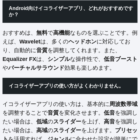
Android向けイコライザーアプリ、どれがおすすめです
か？
おすすめは、
無料
で
高機能
なものを選ぶことです。例
えば、
Wavelet
は、多くの
ヘッドホン
に対応してお
り、自動的に
音質
を調整してくれます。また、
Equalizer FX
は、
シンプル
な操作性で、
低音ブースト
や
バーチャルサラウンド
効果も楽しめます。
イコライザーアプリの使い方がよくわかりません。
イコライザーアプリの使い方は、基本的に
周波数帯域
を調整することで
音質
を変化させます。
低音
を強調し
たい場合は、
低域
の
スライダー
を上げ、
高音
を強調し
たい場合は、
高域
の
スライダー
を上げます。
プリセッ
ト
を活用すれば、
ジャンル
に合わせた設定が簡単にで