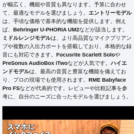
が幅広く、機能や音質も異なります。予算に合わせ
て、最適なモデルを選びましょう。
エントリーモデル
は、手頃な価格で基本的な機能を提供します。例え
ば、
Behringer U-PHORIA UM2
などが該当します。
ミドルレンジモデル
は、より高品質なマイクプリアン
プや複数の入出力ポートを搭載しており、本格的な録
音にも対応できます。
Focusrite Scarlett Solo
や
PreSonus AudioBox iTwo
などが人気です。
ハイエ
ンドモデル
は、最高の音質と豊富な機能を備えてお
り、プロの現場でも使用されます。
RME Babyface
Pro FS
などが代表的です。レビューや比較記事を参
考に、自分のニーズに合ったモデルを選びましょう。