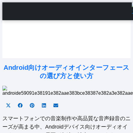
Home
Android Tutorials
Android Apps
Android Issues
Android Settings
Line
Android向けオーディオインターフェース
の選び方と使い方
Share
Share
Share
Share
Share
on
on
on
on
on
X
Facebook
Pinterest
LinkedIn
Email
スマートフォンでの音楽制作や高品質な音声録音のニ
(Twitter)
ーズが高まる中、Androidデバイス向けオーディオイ