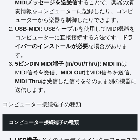
MIDIメッセージを送受信
することで、楽器の演
奏情報をコンピューターに記録したり、コンピ
ューターから楽器を制御したりできます。
USB-MIDI:
USBケーブルを使用してMIDI機器を
コンピューターに直接接続する方法です。
ドラ
イバーのインストールが必要
な場合がありま
す。
5ピンDIN MIDI端子 (In/Out/Thru):
MIDI In
は
MIDI信号を受信、
MIDI Out
はMIDI信号を送信、
MIDI Thru
は受信した信号をそのまま別の機器に
送信します。
コンピューター接続端子の種類
コンピューター接続端子の種類
USB端子:
多くのオーディオインターフェースで