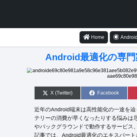
Home
Android
Android最適化の
S
X (Twitter)
S
Facebook
h
h
a
a
r
r
近年のAndroid端末は高性能化の一途
e
e
o
o
テリーの消費が早くなったりする悩みは
n
n
やバックグラウンドで動作するサービス
記事では、Android最適化のエキスパ