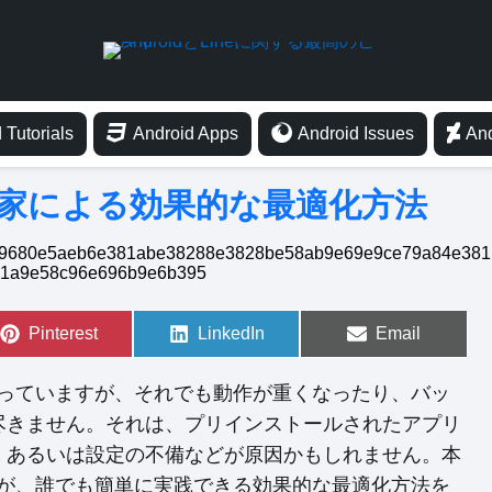
 Tutorials
Android Apps
Android Issues
And
専門家による効果的な最適化方法
S
Pinterest
S
LinkedIn
S
Email
h
h
h
a
a
a
r
r
r
を辿っていますが、それでも動作が重くなったり、バッ
e
e
e
o
o
o
尽きません。それは、プリインストールされたアプリ
n
n
n
、あるいは設定の不備などが原因かもしれません。本
ートが、誰でも簡単に実践できる効果的な最適化方法を