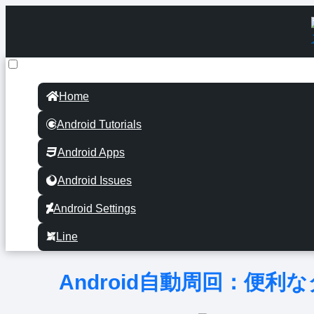
Home
Android Tutorials
Android Apps
Android Issues
Android Settings
Line
Android自動周回：便