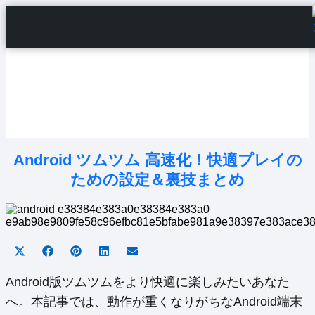
Home
Android Tutorials
Android Apps
Android Issues
Android Settings
Line
Android ツムツム 高速化！快適プレイの
ための設定＆裏技まとめ
Share
Share
Share
Share
Share
on
on
on
on
on
X
Facebook
Pinterest
LinkedIn
Email
Android版ツムツムをより快適に楽しみたいあなた
(Twitter)
へ。本記事では、動作が重くなりがちなAndroid端末