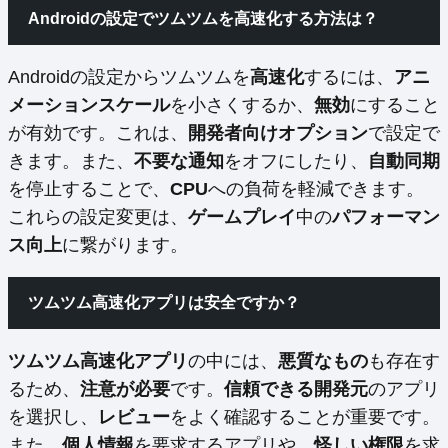
Androidの設定でツムツムを高速化する方法は？
Androidの設定からツムツムを
高速化
するには、
アニ
メーションスケール
を小さくするか、
無効
にすること
が有効です。これは、
開発者向けオプション
で設定で
きます。また、
不要な通知
をオフにしたり、
自動同期
を停止することで、
CPU
への負荷を軽減できます。
これらの設定変更は、
ゲームプレイ
中の
パフォーマン
ス向上
に繋がります。
ツムツム高速化アプリは安全ですか？
ツムツム高速化アプリ
の中には、
悪質なもの
も存在す
るため、
注意が必要
です。
信頼できる開発元
のアプリ
を選択し、
レビュー
をよく確認することが重要です。
また、
個人情報
を要求するアプリや、
怪しい権限
を求