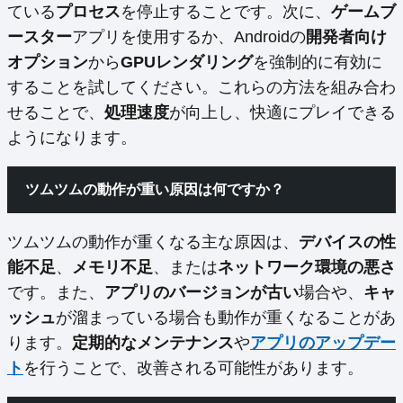
ている
プロセス
を停止することです。次に、
ゲームブ
ースター
アプリを使用するか、Androidの
開発者向け
オプション
から
GPUレンダリング
を強制的に有効に
することを試してください。これらの方法を組み合わ
せることで、
処理速度
が向上し、快適にプレイできる
ようになります。
ツムツムの動作が重い原因は何ですか？
ツムツムの動作が重くなる主な原因は、
デバイスの性
能不足
、
メモリ不足
、または
ネットワーク環境の悪さ
です。また、
アプリのバージョンが古い
場合や、
キャ
ッシュ
が溜まっている場合も動作が重くなることがあ
ります。
定期的なメンテナンス
や
アプリのアップデー
ト
を行うことで、改善される可能性があります。