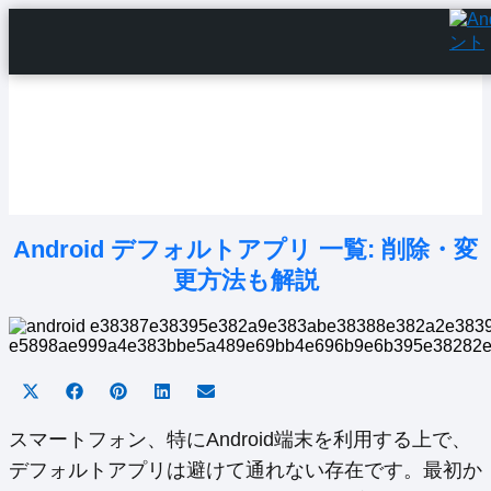
Home
Android Tutorials
Android Apps
Android Issues
Android Settings
Line
Android デフォルトアプリ 一覧: 削除・変
更方法も解説
Share
Share
Share
Share
Share
on
on
on
on
on
X
Facebook
Pinterest
LinkedIn
Email
スマートフォン、特にAndroid端末を利用する上で、
(Twitter)
デフォルトアプリは避けて通れない存在です。最初か