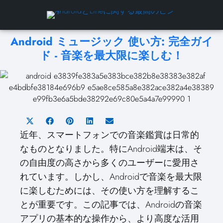
Android ミュージック 使い方: 完全ガイ
ド - 音楽を最大限に楽しむ！
S
S
S
S
S
h
h
h
h
h
近年、スマートフォンでの音楽鑑賞は日常的
a
a
a
a
a
なものとなりました。特にAndroid端末は、そ
r
r
r
r
r
の自由度の高さから多くのユーザーに愛用さ
e
e
e
e
e
れています。しかし、Androidで音楽を最大限
o
o
o
o
o
に楽しむためには、その使い方を理解するこ
n
n
n
n
n
X
F
P
L
E
とが重要です。この記事では、Androidの音楽
(
a
i
i
m
アプリの基本的な操作から、より高度な活用