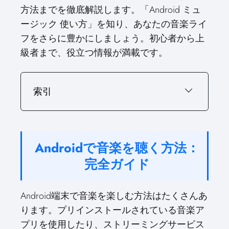
T
c
n
n
a
方法までを徹底解説します。「Android ミュ
w
e
t
k
i
ージック 使い方」を知り、あなたの音楽ライ
i
b
e
e
l
フをさらに豊かにしましょう。初心者から上
t
o
r
d
t
o
e
I
級者まで、役立つ情報が満載です。
e
k
s
n
r
t
)
索引
Androidで音楽を聴く方法：
完全ガイド
Android端末で音楽を楽しむ方法はたくさんあ
ります。プリインストールされている音楽ア
プリを使用したり、ストリーミングサービス