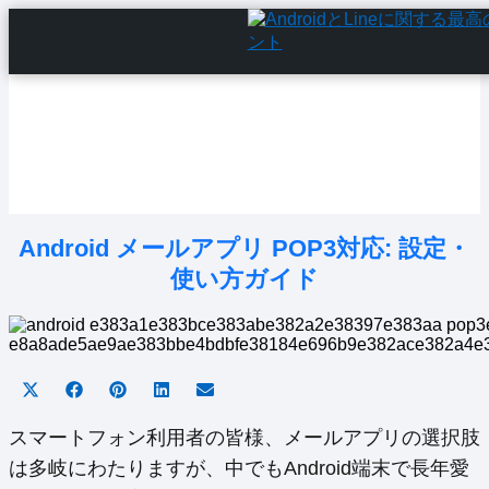
Home
Android Tutorials
Android Apps
Android Issues
Android Settings
Line
Android メールアプリ POP3対応: 設定・
使い方ガイド
Share
Share
Share
Share
Share
on
on
on
on
on
X
Facebook
Pinterest
LinkedIn
Email
スマートフォン利用者の皆様、メールアプリの選択肢
(Twitter)
は多岐にわたりますが、中でもAndroid端末で長年愛