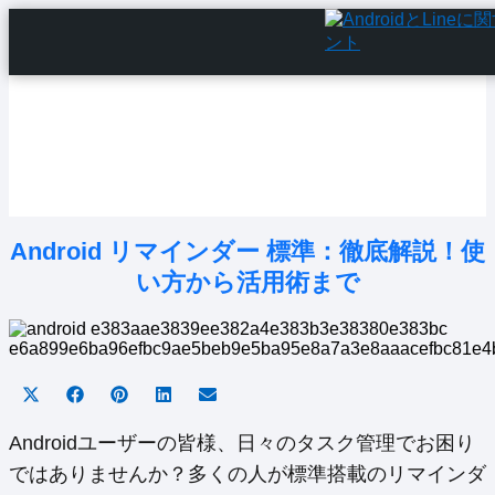
Home
Android Tutorials
Android Apps
Android Issues
Android Settings
Line
Android リマインダー 標準：徹底解説！使
い方から活用術まで
Share
Share
Share
Share
Share
on
on
on
on
on
X
Facebook
Pinterest
LinkedIn
Email
Androidユーザーの皆様、日々のタスク管理でお困り
(Twitter)
ではありませんか？多くの人が標準搭載のリマインダ