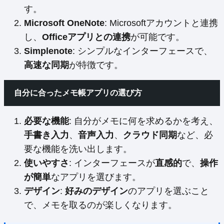
す。
Microsoft OneNote
: Microsoftアカウントと連携
し、
Officeアプリとの連携
が可能です。
Simplenote
: シンプルなインターフェースで、
高速な同期
が特徴です。
自分に合ったメモ帳アプリの選び方
必要な機能
: 自分がメモに何を求めるかを考え、
手書き入力
、
音声入力
、
クラウド同期
など、必
要な機能を洗い出します。
使いやすさ
: インターフェースが
直感的
で、
操作
が簡単
なアプリを選びます。
デザイン
:
好みのデザイン
のアプリを選ぶこと
で、メモを取るのが楽しくなります。