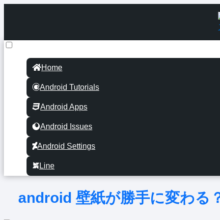
Home
Android Tutorials
Android Apps
Android Issues
Android Settings
Line
android 壁紙が勝手に変