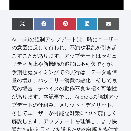
S
X
S
F
S
P
S
L
S
E
h
(
h
a
h
i
h
i
h
m
a
T
a
c
a
n
a
n
a
a
Androidの強制アップデートは、時にユーザー
r
w
r
e
r
t
r
k
r
i
e
i
e
b
e
e
e
e
e
l
の意図に反して行われ、不満や混乱を引き起
o
t
o
o
o
r
o
d
o
n
t
n
o
n
e
n
I
n
こすことがあります。アップデートはセキュ
e
k
s
n
r
t
リティ向上や新機能の追加に不可欠ですが、
)
予期せぬタイミングでの実行は、データ通信
量の増加、バッテリー消費の悪化、そして最
悪の場合、デバイスの動作不良を招く可能性
があります。本記事では、Androidの強制アッ
プデートの仕組み、メリット・デメリット、
そしてユーザーが可能な対策について詳しく
解説します。アップデートを理解し、より快
適なAndroidライフを送るための知識を提供す