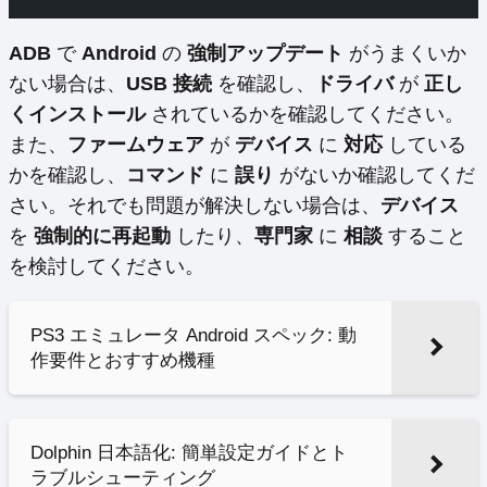
ADB
で
Android
の
強制アップデート
がうまくいか
ない場合は、
USB 接続
を確認し、
ドライバ
が
正し
くインストール
されているかを確認してください。
また、
ファームウェア
が
デバイス
に
対応
している
かを確認し、
コマンド
に
誤り
がないか確認してくだ
さい。それでも問題が解決しない場合は、
デバイス
を
強制的に再起動
したり、
専門家
に
相談
すること
を検討してください。
PS3 エミュレータ Android スペック: 動
作要件とおすすめ機種
Dolphin 日本語化: 簡単設定ガイドとト
ラブルシューティング