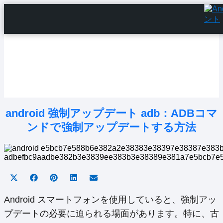
Home
Android Tutorials
Android Apps
Android Issues
Android Settings
Line
android 強制アップデート adb：ADBコマ
ンドで強制アップデートする方法
Share
Share
Share
Share
Share
on
on
on
on
on
X
Facebook
Pinterest
LinkedIn
Email
Android スマートフォンを使用していると、強制アッ
(Twitter)
プデートの必要に迫られる場面があります。特に、古