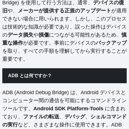
Bridge) を使用して行う方法は、通常、
デバイスの復
旧
や、
メーカーが提供する正規のアップデート
が適用
できない場合に用いられます。しかし、このプロセス
は技術的な知識が必要であり、誤った操作はデバイス
の
データ損失
や
損傷
につながる可能性があるため、
慎
重な操作
が必要です。事前にデバイスの
バックアップ
を取り、すべての手順を理解してから実行することが
重要です。
ADB とは何ですか？
ADB (Android Debug Bridge) は、Android デバイスと
コンピューター間の通信を可能にするコマンドライン
ツールです。
Android SDK Platform-Tools
に含まれ
ており、
ファイルの転送
、
デバッグ
、
シェルコマンド
の実行
など、さまざまな操作に使用できます。ADB