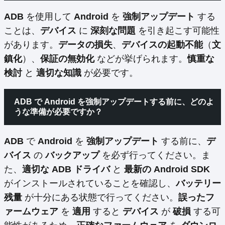
ADB
を使用して
Android
を
強制アップデート
する
ことは、
デバイス
に
深刻な問題
を引き起こす可能性
があります。
データの損失
、
デバイスの起動不能
（
文
鎮化
）、
保証の無効化
などが挙げられます。
慎重な
検討
と
適切な知識
が必要です。
ADB で Android を強制アップデートする前に、どのよ
うな準備が必要ですか？
ADB
で
Android
を
強制アップデート
する前に、
デ
バイス
の
バックアップ
を必ず行ってください。ま
た、
適切な ADB ドライバ
と
最新の Android SDK
がインストールされていることを確認し、
バッテリー
残量
が十分にある状態で行ってください。
誤ったフ
ァームウェア
を
適用
すると
デバイス
が
破損
する可