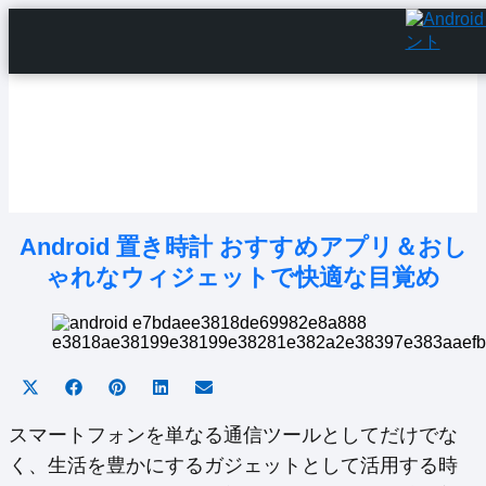
Home
Android Tutorials
Android Apps
Android Issues
Android Settings
Line
Android 置き時計 おすすめアプリ＆おし
ゃれなウィジェットで快適な目覚め
Share
Share
Share
Share
Share
on
on
on
on
on
X
Facebook
Pinterest
LinkedIn
Email
スマートフォンを単なる通信ツールとしてだけでな
(Twitter)
く、生活を豊かにするガジェットとして活用する時