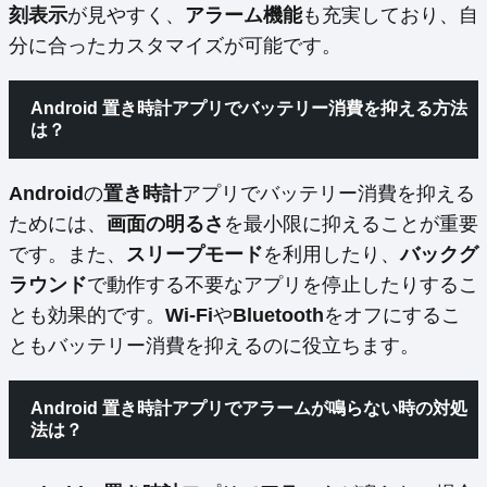
刻表示
が見やすく、
アラーム機能
も充実しており、自
分に合ったカスタマイズが可能です。
Android 置き時計アプリでバッテリー消費を抑える方法
は？
Android
の
置き時計
アプリでバッテリー消費を抑える
ためには、
画面の明るさ
を最小限に抑えることが重要
です。また、
スリープモード
を利用したり、
バックグ
ラウンド
で動作する不要なアプリを停止したりするこ
とも効果的です。
Wi-Fi
や
Bluetooth
をオフにするこ
ともバッテリー消費を抑えるのに役立ちます。
Android 置き時計アプリでアラームが鳴らない時の対処
法は？