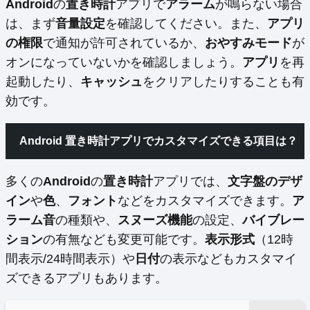
Android
の
置き時計
アプリで
アラーム
が鳴らない場合
は、まず
音量設定
を確認してください。また、
アプリ
の権限
で通知が許可されているか、
おやすみモード
が
オンになっていないかを確認しましょう。
アプリ
を再
起動したり、
キャッシュ
をクリアしたりすることも有
効です。
Android 置き時計アプリでカスタマイズできる項目は？
多くの
Android
の
置き時計
アプリでは、
文字盤のデザ
イン
や
色
、
フォント
などをカスタマイズできます。
ア
ラーム音
の種類や、
スヌーズ機能
の設定、
バイブレー
ション
の有無なども変更可能です。
表示形式
（12時
間表示/24時間表示）や
日付
の表示などもカスタマイ
ズできるアプリもあります。