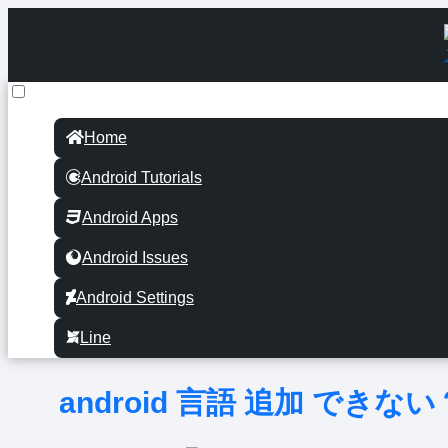
Home
Android Tutorials
Android Apps
Android Issues
Android Settings
Line
android 言語 追加 で