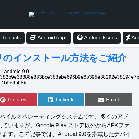
 Tutorials
Android Apps
Android Issues
And
PKアプリのインストール方法をご紹介
S
Pinterest
S
LinkedIn
S
Email
h
h
h
a
a
a
r
r
r
 が提供するモバイルオペレーティングシステムです。多くのアプ
e
e
e
o
o
o
れていますが、Google Play ストア以外からAPKファ
n
n
n
。この記事では、Android 9.0を搭載したデバイ