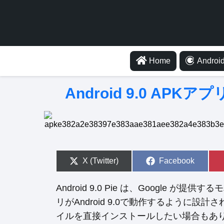
Home
Android
Android 9.0 A
S
X (Twitter)
S
Facebook
h
h
a
a
r
r
Android 9.0 Pie は、Google
e
e
o
o
リがAndroid 9.0で動作するように設計さ
n
n
イルを直接インストールしたい場合もあります