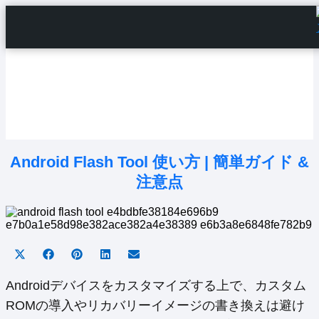
Home
Android Tutorials
Android Apps
Android Issues
Android Settings
Line
Android Flash Tool 使い方 | 簡単ガイド &
注意点
Share
Share
Share
Share
Share
on
on
on
on
on
X
Facebook
Pinterest
LinkedIn
Email
Androidデバイスをカスタマイズする上で、カスタム
(Twitter)
ROMの導入やリカバリーイメージの書き換えは避け