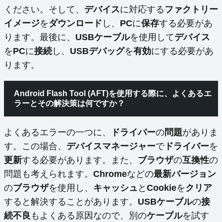
ください。そして、
デバイス
に対応する
ファクトリー
イメージ
を
ダウンロード
し、
PC
に
保存
する必要があ
ります。最後に、
USBケーブル
を使用して
デバイス
を
PC
に
接続
し、
USBデバッグ
を
有効
にする必要があ
ります。
Android Flash Tool (AFT)を使用する際に、よくある
エ
ラー
とその
解決策
は何ですか？
よくあるエラーの一つに、
ドライバー
の
問題
がありま
す。この場合、
デバイスマネージャー
で
ドライバー
を
更新
する必要があります。また、
ブラウザ
の
互換性
の
問題も考えられます。
Chrome
などの
最新バージョン
の
ブラウザ
を使用し、
キャッシュ
と
Cookie
を
クリア
すると解決することがあります。
USBケーブル
の
接
続不良
もよくある原因なので、別の
ケーブル
を試す