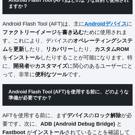
Android Flash Tool (AFT)はどのような
目的
で使用され
ますか？
Android Flash Tool (AFT)は、主に
Androidデバイス
に
ファクトリーイメージ
を
書き込む
ために使用されま
す。これにより、デバイスの
オペレーティングシステ
ム
を
更新
したり、
リカバリー
したり、
カスタムROM
を
インストール
したりすることが可能になります。特
に、
開発者
や
カスタマイズ
に関心のあるユーザーにと
って、非常に
便利なツール
です。
Android Flash Tool (AFT)を使用する前に、どのような
準備
が必要ですか？
AFTを使用する前に、まず
デバイス
の
ロック解除
が必
要です。次に、
ADB (Android Debug Bridge)
と
Fastboot
が
インストール
されていることを確認して