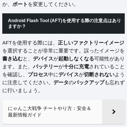
か、
ポート
を変更してください。
Android Flash Tool (AFT)を使用する際の
注意点
はあり
ますか？
AFTを使用する際には、
正しいファクトリーイメージ
を選択することが非常に重要です。誤ったイメージを
書き込む
と、
デバイス
が
起動しなくなる
可能性があり
ます。また、
バッテリー
が
十分に充電
されていること
を確認し、
プロセス
中に
デバイス
が
切断されない
よう
に注意してください。
データ
の
バックアップ
も忘れず
に行いましょう。
にゃんこ大戦争 チートやり方：安全＆
最新情報ガイド