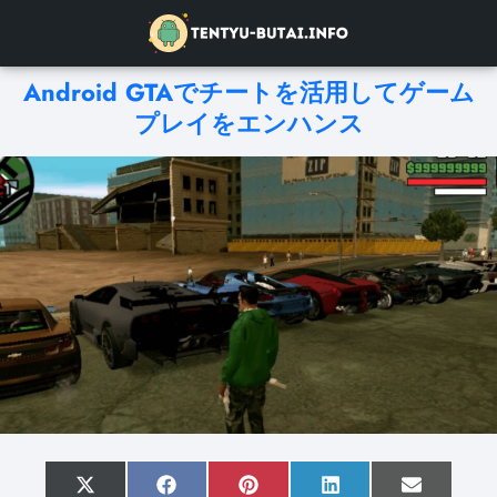
Android GTAでチートを活用してゲーム
プレイをエンハンス
S
X
S
F
S
P
S
L
S
E