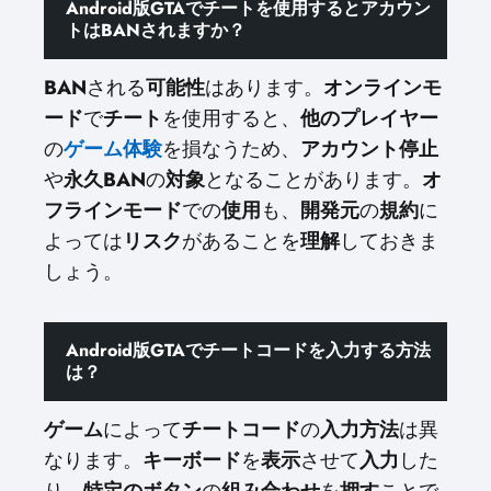
Android版GTAでチートを使用するとアカウン
トはBANされますか？
BAN
される
可能性
はあります。
オンラインモ
ード
で
チート
を使用すると、
他のプレイヤー
の
ゲーム体験
を損なうため、
アカウント停止
や
永久BAN
の
対象
となることがあります。
オ
フラインモード
での
使用
も、
開発元
の
規約
に
よっては
リスク
があることを
理解
しておきま
しょう。
Android版GTAでチートコードを入力する方法
は？
ゲーム
によって
チートコード
の
入力方法
は異
なります。
キーボード
を
表示
させて
入力
した