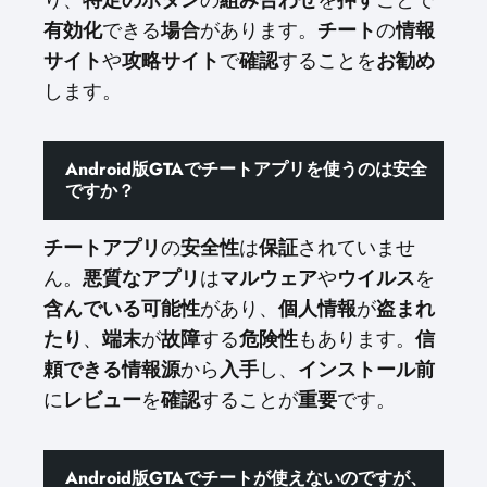
り、
特定のボタン
の
組み合わせ
を
押す
ことで
有効化
できる
場合
があります。
チート
の
情報
サイト
や
攻略サイト
で
確認
することを
お勧め
します。
Android版GTAでチートアプリを使うのは安全
ですか？
チートアプリ
の
安全性
は
保証
されていませ
ん。
悪質なアプリ
は
マルウェア
や
ウイルス
を
含んでいる可能性
があり、
個人情報
が
盗まれ
たり
、
端末
が
故障
する
危険性
もあります。
信
頼できる
情報源
から
入手
し、
インストール前
に
レビュー
を
確認
することが
重要
です。
Android版GTAでチートが使えないのですが、