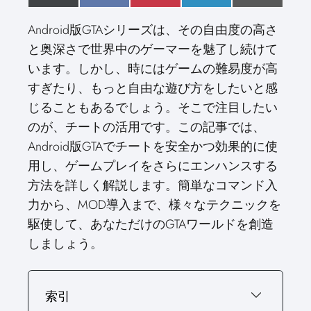
h
(
h
a
h
i
h
i
h
m
a
T
a
c
a
n
a
n
a
a
Android版GTAシリーズは、その自由度の高さ
r
w
r
e
r
t
r
k
r
i
e
i
e
b
e
e
e
e
e
l
と奥深さで世界中のゲーマーを魅了し続けて
o
t
o
o
o
r
o
d
o
n
t
n
o
n
e
n
I
n
います。しかし、時にはゲームの難易度が高
e
k
s
n
r
t
すぎたり、もっと自由な遊び方をしたいと感
)
じることもあるでしょう。そこで注目したい
のが、チートの活用です。この記事では、
Android版GTAでチートを安全かつ効果的に使
用し、ゲームプレイをさらにエンハンスする
方法を詳しく解説します。簡単なコマンド入
力から、MOD導入まで、様々なテクニックを
駆使して、あなただけのGTAワールドを創造
しましょう。
索引