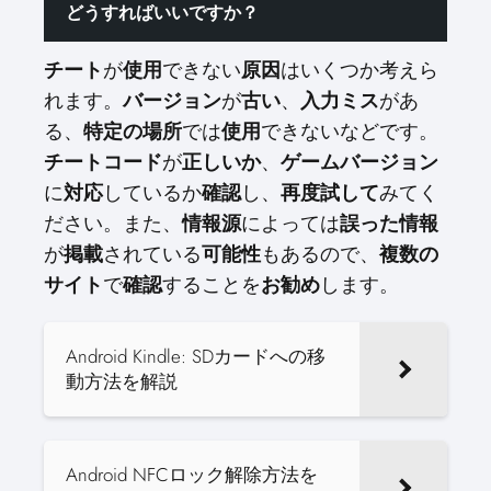
どうすればいいですか？
チート
が
使用
できない
原因
はいくつか考えら
れます。
バージョン
が
古い
、
入力ミス
があ
る、
特定の場所
では
使用
できないなどです。
チートコード
が
正しいか
、
ゲームバージョン
に
対応
しているか
確認
し、
再度試して
みてく
ださい。また、
情報源
によっては
誤った情報
が
掲載
されている
可能性
もあるので、
複数の
サイト
で
確認
することを
お勧め
します。
Android Kindle: SDカードへの移
動方法を解説
Android NFCロック解除方法を