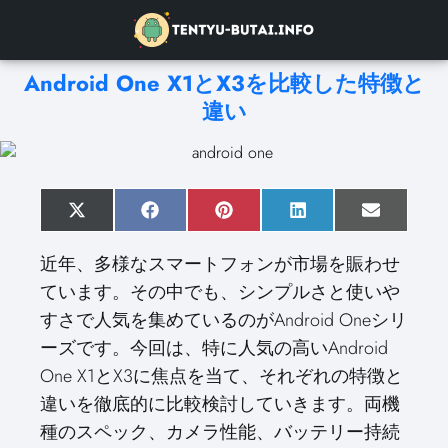
Android One X1とX3を比較した特徴と
違い
S
X
S
F
S
P
S
L
S
E
h
(
h
a
h
i
h
i
h
m
a
T
a
c
a
n
a
n
a
a
近年、多様なスマートフォンが市場を賑わせ
r
w
r
e
r
t
r
k
r
i
e
i
e
b
e
e
e
e
e
l
ています。その中でも、シンプルさと使いや
o
t
o
o
o
r
o
d
o
n
t
n
o
n
e
n
I
n
すさで人気を集めているのがAndroid Oneシリ
e
k
s
n
r
t
ーズです。今回は、特に人気の高いAndroid
)
One X1とX3に焦点を当て、それぞれの特徴と
違いを徹底的に比較検討していきます。両機
種のスペック、カメラ性能、バッテリー持続