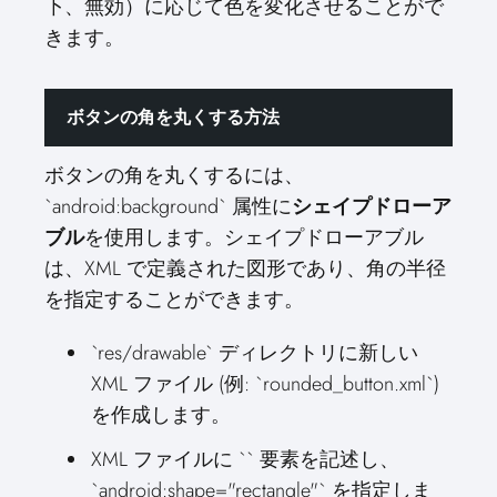
下、無効）に応じて色を変化させることがで
きます。
ボタンの角を丸くする方法
ボタンの角を丸くするには、
`android:background` 属性に
シェイプドローア
ブル
を使用します。シェイプドローアブル
は、XML で定義された図形であり、角の半径
を指定することができます。
`res/drawable` ディレクトリに新しい
XML ファイル (例: `rounded_button.xml`)
を作成します。
XML ファイルに `
` 要素を記述し、
`android:shape="rectangle"` を指定しま