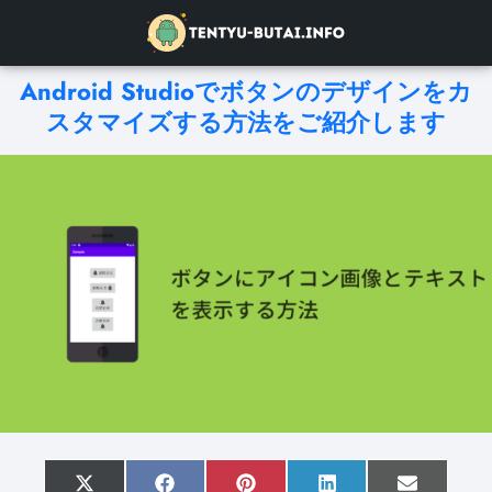
Android Studioでボタンのデザインをカ
スタマイズする方法をご紹介します
S
X
S
F
S
P
S
L
S
E