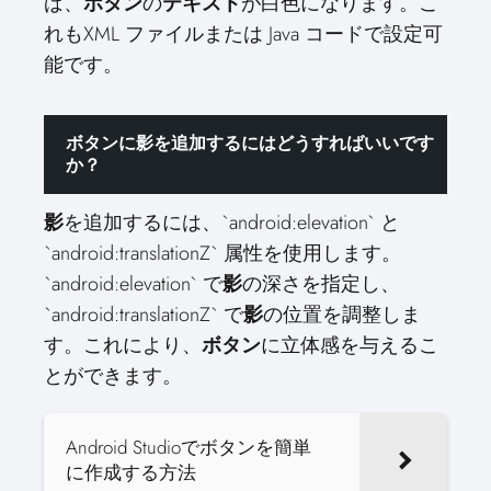
ば、
ボタン
の
テキスト
が白色になります。こ
れもXML ファイルまたは Java コードで設定可
能です。
ボタンに影を追加するにはどうすればいいです
か？
影
を追加するには、`android:elevation` と
`android:translationZ` 属性を使用します。
`android:elevation` で
影
の深さを指定し、
`android:translationZ` で
影
の位置を調整しま
す。これにより、
ボタン
に立体感を与えるこ
とができます。
Android Studioでボタンを簡単
に作成する方法