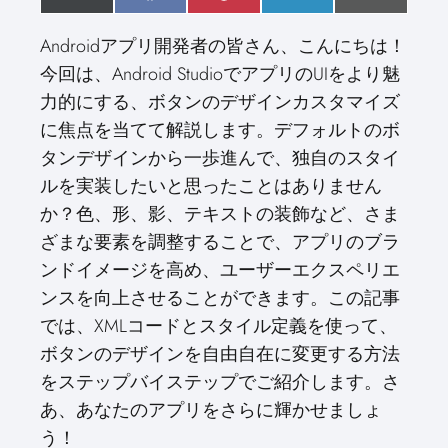
h
(
h
a
h
i
h
i
h
m
a
T
a
c
a
n
a
n
a
a
Androidアプリ開発者の皆さん、こんにちは！
r
w
r
e
r
t
r
k
r
i
e
i
e
b
e
e
e
e
e
l
今回は、Android StudioでアプリのUIをより魅
o
t
o
o
o
r
o
d
o
n
t
n
o
n
e
n
I
n
力的にする、ボタンのデザインカスタマイズ
e
k
s
n
r
t
に焦点を当てて解説します。デフォルトのボ
)
タンデザインから一歩進んで、独自のスタイ
ルを実装したいと思ったことはありません
か？色、形、影、テキストの装飾など、さま
ざまな要素を調整することで、アプリのブラ
ンドイメージを高め、ユーザーエクスペリエ
ンスを向上させることができます。この記事
では、XMLコードとスタイル定義を使って、
ボタンのデザインを自由自在に変更する方法
をステップバイステップでご紹介します。さ
あ、あなたのアプリをさらに輝かせましょ
う！