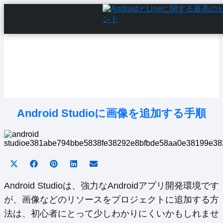
Home
Android Tutorials
Android Apps
Android Issues
Android Settings
Line
Android Studioに画像を追加する手順
Share
Share
Share
Share
Share
on
on
on
on
on
X
Facebook
Pinterest
LinkedIn
Email
Android Studioは、強力なAndroidアプリ開発環境です
(Twitter)
が、画像などのリソースをプロジェクトに追加する方
法は、初心者にとって少しわかりにくいかもしれませ