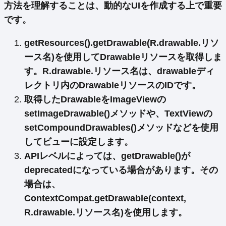
方法を理解することは、動的なUIを作成する上で重要
です。
getResources().getDrawable(R.drawable.リソ
ース名)を使用して
Drawableリソースを取得
しま
す。R.drawable.リソース名は、drawableディ
レクトリ内のDrawableリソースのIDです。
取得したDrawableを
ImageViewの
setImageDrawable()メソッド
や、TextViewの
setCompoundDrawables()メソッドなどを使用
してビューに設定します。
APIレベルによっては、getDrawable()が
deprecatedになっている場合があります。その
場合は、
ContextCompat.getDrawable(context,
R.drawable.リソース名)を使用
します。