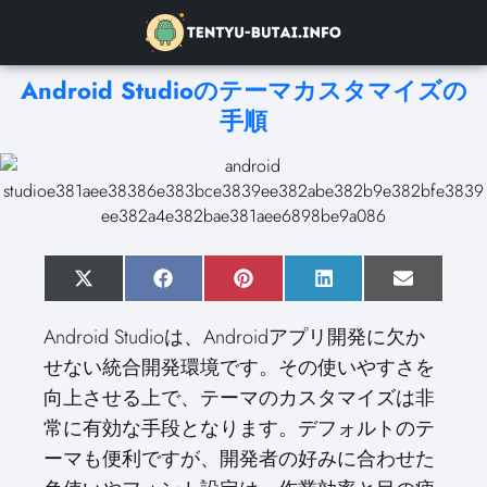
Android Studioのテーマカスタマイズの
手順
S
X
S
F
S
P
S
L
S
E
h
(
h
a
h
i
h
i
h
m
a
T
a
c
a
n
a
n
a
a
Android Studioは、Androidアプリ開発に欠か
r
w
r
e
r
t
r
k
r
i
e
i
e
b
e
e
e
e
e
l
せない統合開発環境です。その使いやすさを
o
t
o
o
o
r
o
d
o
n
t
n
o
n
e
n
I
n
向上させる上で、テーマのカスタマイズは非
e
k
s
n
r
t
常に有効な手段となります。デフォルトのテ
)
ーマも便利ですが、開発者の好みに合わせた