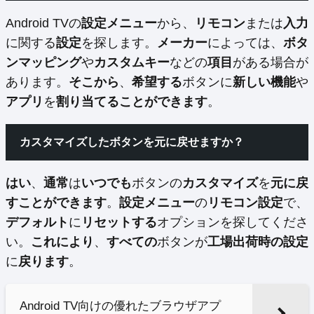
Android TVの
設定メニュー
から、
リモコン
または
入力
に関する
設定
を探します。
メーカー
によっては、
ボタ
ンマッピング
や
カスタムキー
などの
項目
がある場合が
あります。
そこから
、
希望する
ボタンに
新しい機能
や
アプリ
を
割り当てることができます
。
カスタマイズしたボタンを元に戻せますか？
はい
、
通常
は
いつでも
ボタンの
カスタマイズ
を
元に戻
すことができます
。
設定メニュー
の
リモコン設定
で、
デフォルト
に
リセットする
オプションを探してくださ
い。
これにより
、
すべての
ボタンが
工場出荷時の設定
に
戻ります
。
Android TV向けの優れたブラウザアプ