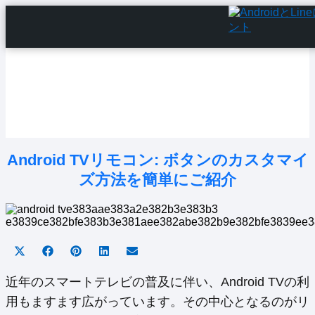
Home
Android Tutorials
Android Apps
Android Issues
Android Settings
Line
Android TVリモコン: ボタンのカスタマイ
ズ方法を簡単にご紹介
Share
Share
Share
Share
Share
on
on
on
on
on
X
Facebook
Pinterest
LinkedIn
Email
近年のスマートテレビの普及に伴い、Android TVの利
(Twitter)
用もますます広がっています。その中心となるのがリ