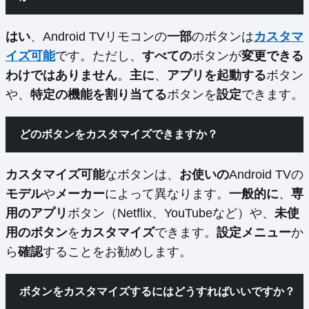
はい
、Android TVリモコンの
一部
のボタンは
カスタマ
イズ可能
です。ただし、
すべての
ボタンが
変更できる
わけではありません
。
主に
、
アプリを起動する
ボタン
や、
特定の機能を割り当てる
ボタンを
設定
できます。
どのボタンをカスタマイズできますか？
カスタマイズ可能
なボタンは、
お使いの
Android TVの
モデル
や
メーカー
によって異なります。
一般的に
、
専
用のアプリ
ボタン（Netflix、YouTubeなど）や、
未使
用のボタン
を
カスタマイズ
できます。
設定メニュー
か
ら
確認
することをお勧めします。
ボタンをカスタマイズするにはどうすればいいですか？