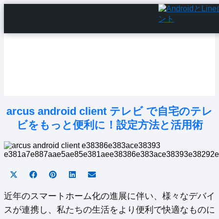
Home
Android Tutorials
Android Apps
Android Issues
Android Settings
Line
arcus android client テレビ で自宅のテレ
ビをもっと便利に！設定方法と活用術
Share
Share
Share
Share
Share
on
on
on
on
on
X
Facebook
Pinterest
LinkedIn
Email
近年のスマートホーム化の進展に伴い、様々なデバイ
(Twitter)
スが連携し、私たちの生活をより便利で快適なものに