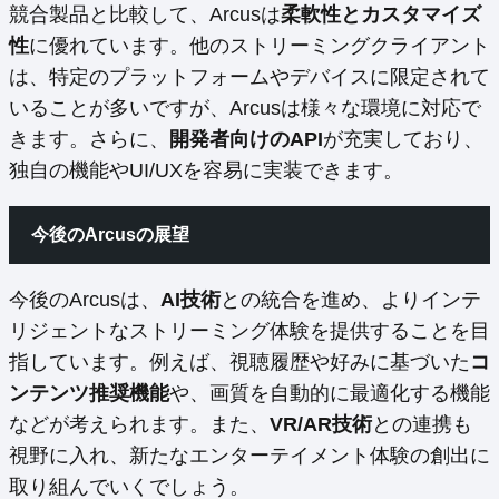
競合製品と比較して、Arcusは
柔軟性とカスタマイズ
性
に優れています。他のストリーミングクライアント
は、特定のプラットフォームやデバイスに限定されて
いることが多いですが、Arcusは様々な環境に対応で
きます。さらに、
開発者向けのAPI
が充実しており、
独自の機能やUI/UXを容易に実装できます。
今後のArcusの展望
今後のArcusは、
AI技術
との統合を進め、よりインテ
リジェントなストリーミング体験を提供することを目
指しています。例えば、視聴履歴や好みに基づいた
コ
ンテンツ推奨機能
や、画質を自動的に最適化する機能
などが考えられます。また、
VR/AR技術
との連携も
視野に入れ、新たなエンターテイメント体験の創出に
取り組んでいくでしょう。