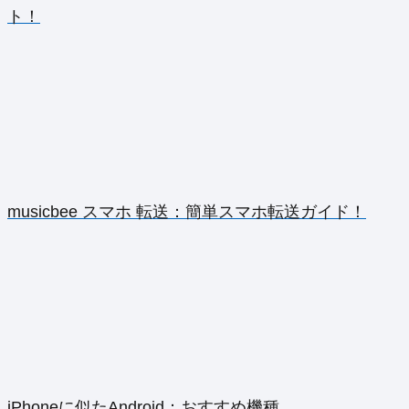
ト！
musicbee スマホ 転送：簡単スマホ転送ガイド！
iPhoneに似たAndroid：おすすめ機種