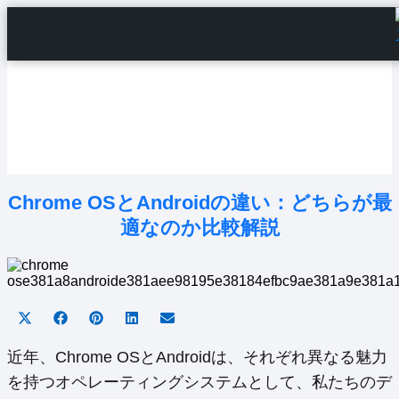
Home
Android Tutorials
Android Apps
Android Issues
Android Settings
Line
Chrome OSとAndroidの違い：どちらが最
適なのか比較解説
Share
Share
Share
Share
Share
on
on
on
on
on
X
Facebook
Pinterest
LinkedIn
Email
近年、Chrome OSとAndroidは、それぞれ異なる魅力
(Twitter)
を持つオペレーティングシステムとして、私たちのデ