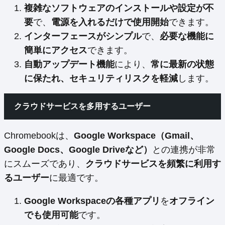
複雑なソフトウェアのインストールや設定が不
要
で、
電源を入れるだけで使用開始
できます。
インターフェースがシンプル
で、
必要な機能に
簡単にアクセス
できます。
自動アップデート機能
により、
常に最新の状態
に保たれ、セキュリティリスクを軽減
します。
クラウドサービスを多用するユーザー
Chromebookは、
Google Workspace（Gmail、
Google Docs、Google Driveなど）
との連携が非常
にスムーズであり、
クラウドサービスを頻繁に利用す
るユーザー
に最適です。
Google Workspaceの各種アプリ
を
オフライン
でも使用可能
です。