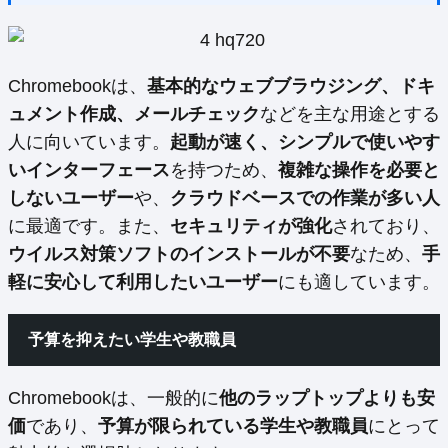
Chromebookは、
基本的なウェブブラウジング、ドキ
ュメント作成、メールチェック
などを主な用途とする
人に向いています。
起動が速く、シンプルで使いやす
いインターフェース
を持つため、
複雑な操作を必要と
しないユーザー
や、
クラウドベースでの作業が多い人
に最適です。また、
セキュリティが強化
されており、
ウイルス対策ソフトのインストールが不要
なため、
手
軽に安心して利用したいユーザー
にも適しています。
予算を抑えたい学生や教職員
Chromebookは、一般的に
他のラップトップよりも安
価
であり、
予算が限られている学生や教職員
にとって