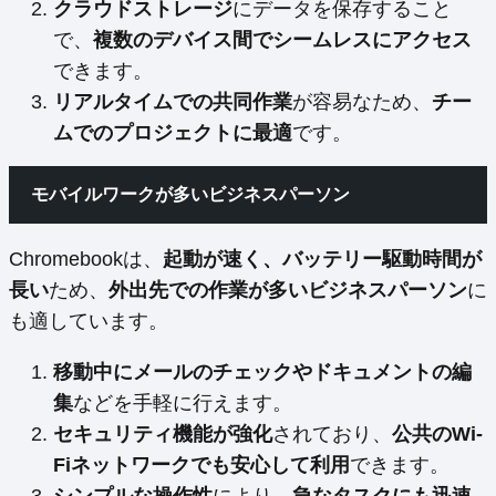
クラウドストレージ
にデータを保存すること
で、
複数のデバイス間でシームレスにアクセス
できます。
リアルタイムでの共同作業
が容易なため、
チー
ムでのプロジェクトに最適
です。
モバイルワークが多いビジネスパーソン
Chromebookは、
起動が速く、バッテリー駆動時間が
長い
ため、
外出先での作業が多いビジネスパーソン
に
も適しています。
移動中にメールのチェックやドキュメントの編
集
などを手軽に行えます。
セキュリティ機能が強化
されており、
公共のWi-
Fiネットワークでも安心して利用
できます。
シンプルな操作性
により、
急なタスクにも迅速