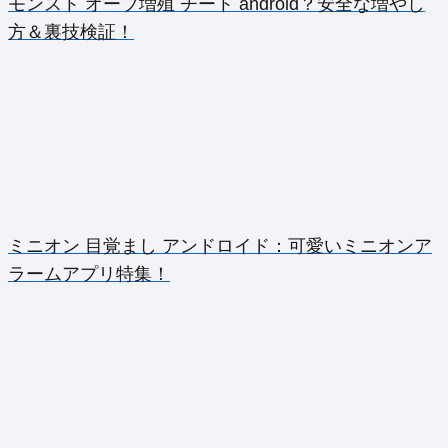
モンスト オーブ増殖 チート android？安全な増やし
方＆裏技検証！
ミニオン 目覚まし アンドロイド：可愛いミニオンア
ラームアプリ特集！