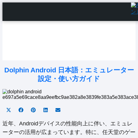
Home
Android Tutorials
Android Apps
Android Issues
Android Settings
Line
Dolphin Android 日本語：エミュレーター
設定・使い方ガイド
Share
Share
Share
Share
Share
on
on
on
on
on
X
Facebook
Pinterest
LinkedIn
Email
近年、Androidデバイスの性能向上に伴い、エミュレ
(Twitter)
ーターの活用が広まっています。特に、任天堂のゲー