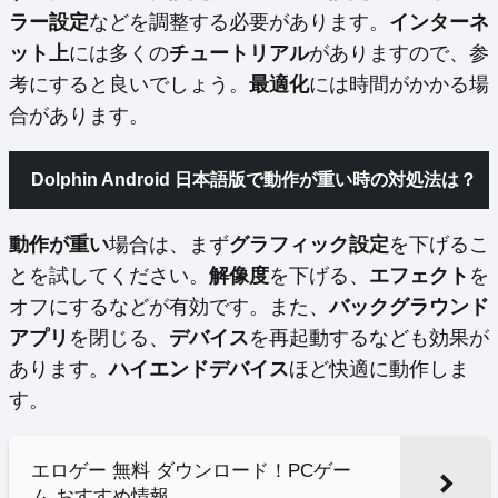
ラー設定
などを調整する必要があります。
インターネ
ット上
には多くの
チュートリアル
がありますので、参
考にすると良いでしょう。
最適化
には時間がかかる場
合があります。
Dolphin Android 日本語版で動作が重い時の対処法は？
動作が重い
場合は、まず
グラフィック設定
を下げるこ
とを試してください。
解像度
を下げる、
エフェクト
を
オフにするなどが有効です。また、
バックグラウンド
アプリ
を閉じる、
デバイス
を再起動するなども効果が
あります。
ハイエンドデバイス
ほど快適に動作しま
す。
エロゲー 無料 ダウンロード！PCゲー
ム おすすめ情報