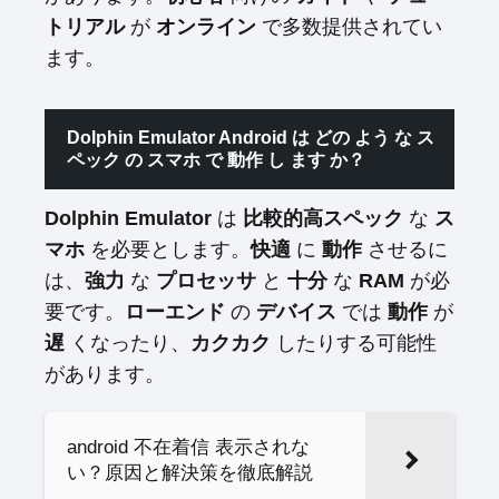
トリアル
が
オンライン
で多数提供されてい
ます。
Dolphin Emulator Android は どの よう な ス
ペック の スマホ で 動作 し ます か？
Dolphin Emulator
は
比較的高スペック
な
ス
マホ
を必要とします。
快適
に
動作
させるに
は、
強力
な
プロセッサ
と
十分
な
RAM
が必
要です。
ローエンド
の
デバイス
では
動作
が
遅
くなったり、
カクカク
したりする可能性
があります。
android 不在着信 表示されな
い？原因と解決策を徹底解説