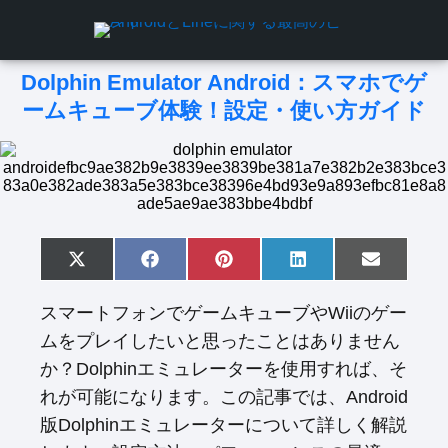
Dolphin Emulator Android：スマホでゲ
ームキューブ体験！設定・使い方ガイド
S
X
S
F
S
P
S
L
S
E
h
(
h
a
h
i
h
i
h
m
a
T
a
c
a
n
a
n
a
a
スマートフォンでゲームキューブやWiiのゲー
r
w
r
e
r
t
r
k
r
i
e
i
e
b
e
e
e
e
e
l
ムをプレイしたいと思ったことはありません
o
t
o
o
o
r
o
d
o
n
t
n
o
n
e
n
I
n
か？Dolphinエミュレーターを使用すれば、そ
e
k
s
n
r
t
れが可能になります。この記事では、Android
)
版Dolphinエミュレーターについて詳しく解説