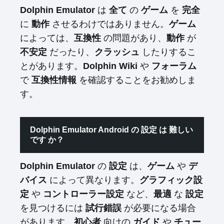
Dolphin Emulator
は
全て
の
ゲーム
を
完全
に
動作
させるわけではありません。
ゲーム
によっては、
互換性
の問題があり、
動作
が
不安定
だったり、
クラッシュ
したりするこ
とがあります。
Dolphin Wiki
や
フォーラム
で
互換性情報
を確認することをお勧めしま
す。
Dolphin Emulator Android の 設定 は 難しい
です か？
Dolphin Emulator
の
設定
は、
ゲーム
や
デ
バイス
によって異なります。
グラフィック設
定
や
コントローラー設定
など、
最適
な
設定
を見つけるには
試行錯誤
が必要になる場合
があります。
初心者
向けの
ガイド
や
チュー