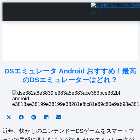
Home
Android Tutorials
Android Apps
Android Issues
Android Settings
Line
DSエミュレータ Android おすすめ！最高
のDSエミュレーターはどれ？
Share
Share
Share
Share
Share
on
on
on
on
on
X
Facebook
Pinterest
LinkedIn
Email
近年、懐かしのニンテンドーDSゲームをスマートフ
(Twitter)
ォンで手軽に楽しむことができるDSエミュレータが