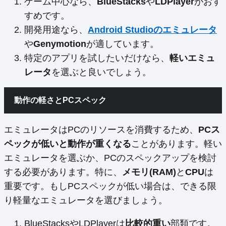
ゲーム中心なら、
BlueStacks
や
LDPlayer
がおす
すめです。
開発用途なら、
Android Studioのエミュレータ
や
Genymotion
が適しています。
特定のアプリを試したいだけなら、
軽いエミュ
レータ
を選ぶと良いでしょう。
動作の軽さとPCスペック
エミュレータはPCのリソースを消費するため、
PCス
ペックが低いと動作が重くなる
ことがあります。軽い
エミュレータを選ぶか、PCのスペックアップを検討
する必要があります。特に、
メモリ(RAM)
と
CPU
は
重要です。もしPCスペックが低い場合は、できる限
り軽量なエミュレータを選びましょう。
BlueStacksやLDPlayerは
比較的重い
部類です。