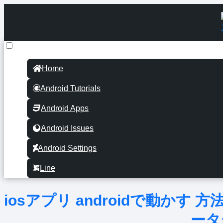
Home
Android Tutorials
Android Apps
Android Issues
Android Settings
Line
iosアプリ androidで動か
ータ