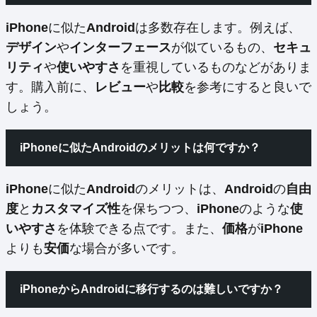
iPhone
に似た
Android
は多数存在します。例えば、
デザイン
や
インターフェース
が似ているもの、
セキュ
リティ
や
使いやすさ
を重視しているものなどがありま
す。購入前に、
レビュー
や
比較
を参考にすると良いで
しょう。
iPhoneに似たAndroidのメリットは何ですか？
iPhone
に似た
Android
のメリットは、
Android
の
自由
度
と
カスタマイズ性
を保ちつつ、
iPhone
のような
使
いやすさ
を体験できる点です。また、
価格
が
iPhone
よりも
安価
な場合が多いです。
iPhoneからAndroidに移行するのは難しいですか？