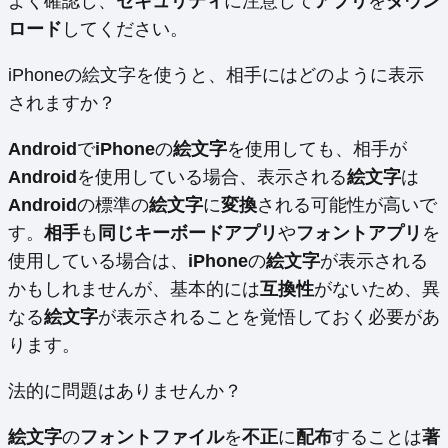
よく確認し、
セキュリティ
に注意して
アプリ
を
ダウン
ロード
してください。
iPhoneの絵文字を使うと、相手にはどのように表示
されますか？
Android
で
iPhone
の
絵文字
を使用しても、相手が
Android
を使用している場合、表示される
絵文字
は
Android
の標準の
絵文字
に
変換
される可能性が高いで
す。
相手
も
同じキーボードアプリ
や
フォントアプリ
を
使用している場合は、
iPhone
の
絵文字
が表示される
かもしれませんが、基本的には
互換性
がないため、異
なる
絵文字
が表示されることを覚悟しておく必要があ
ります。
法的に問題はありませんか？
絵文字
の
フォントファイル
を
不正
に
配布
することは
著