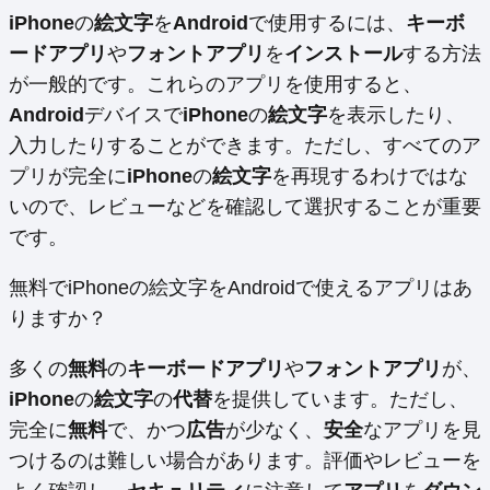
iPhone
の
絵文字
を
Android
で使用するには、
キーボ
ードアプリ
や
フォントアプリ
を
インストール
する方法
が一般的です。これらのアプリを使用すると、
Android
デバイスで
iPhone
の
絵文字
を表示したり、
入力したりすることができます。ただし、すべてのア
プリが完全に
iPhone
の
絵文字
を再現するわけではな
いので、レビューなどを確認して選択することが重要
です。
無料でiPhoneの絵文字をAndroidで使えるアプリはあ
りますか？
多くの
無料
の
キーボードアプリ
や
フォントアプリ
が、
iPhone
の
絵文字
の
代替
を提供しています。ただし、
完全に
無料
で、かつ
広告
が少なく、
安全
なアプリを見
つけるのは難しい場合があります。評価やレビューを