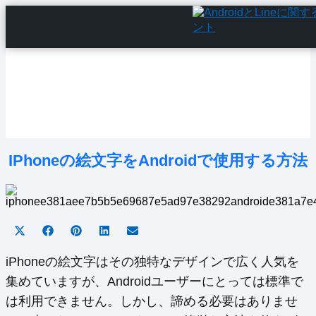
Home
Android Tutorials
Android Apps
Android Issues
Android Settings
Line
IPhoneの絵文字をAndroidで使用する方法
Share
Share
Share
Share
Share
on
on
on
on
on
X
Facebook
Pinterest
LinkedIn
Email
iPhoneの絵文字はその独特なデザインで広く人気を
(Twitter)
集めていますが、Androidユーザーにとっては標準で
は利用できません。しかし、諦める必要はありませ