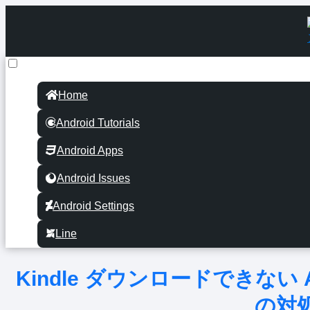
Home
Android Tutorials
Android Apps
Android Issues
Android Settings
Line
Kindle ダウンロードできない 
の対