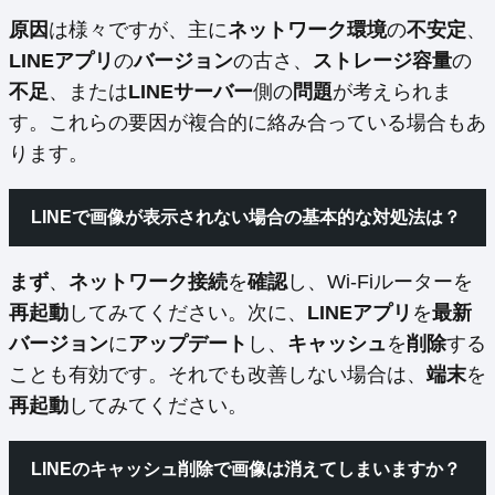
原因
は様々ですが、主に
ネットワーク環境
の
不安定
、
LINEアプリ
の
バージョン
の古さ、
ストレージ容量
の
不足
、または
LINEサーバー
側の
問題
が考えられま
す。これらの要因が複合的に絡み合っている場合もあ
ります。
LINEで画像が表示されない場合の基本的な対処法は？
まず
、
ネットワーク接続
を
確認
し、Wi-Fiルーターを
再起動
してみてください。次に、
LINEアプリ
を
最新
バージョン
に
アップデート
し、
キャッシュ
を
削除
する
ことも有効です。それでも改善しない場合は、
端末
を
再起動
してみてください。
LINEのキャッシュ削除で画像は消えてしまいますか？