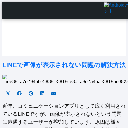
Home
Android Tutorials
Android Apps
Android Issues
Android Settings
Line
LINEで画像が表示されない問題の解決方法
Share
Share
Share
Share
Share
on
on
on
on
on
X
Facebook
Pinterest
LinkedIn
Email
近年、コミュニケーションアプリとして広く利用され
(Twitter)
ているLINEですが、画像が表示されないという問題
に遭遇するユーザーが増加しています。原因は様々