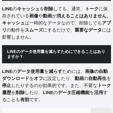
LINE
の
キャッシュ
を
削除
しても、通常、
トーク
に保
存されている
画像
や
動画
が
消えることはありません
。
キャッシュ
は一時的なデータなので、削除しても
アプ
リ
の動作を
スムーズ
にするだけで、
重要なデータ
には
影響しません。
LINEのデータ使用量を減らすためにできることはあり
ますか？
LINE
の
データ使用量
を
減らす
ためには、
画像の自動
ダウンロード
を
オフ
に設定したり、
動画
の
自動再生
を
停止
したりするのが効果的です。また、不要な
トーク
履歴
を
削除
したり、
LINE
の
データ圧縮機能
を
活用
す
ることも
有効
です。