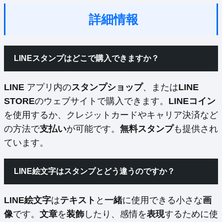
詳細情報
LINEスタンプはどこで購入できますか？
LINE
アプリ内の
スタンプショップ
、または
LINE
STORE
のウェブサイトで購入できます。
LINEコイン
を使用するか、クレジットカードやキャリア決済など
の方法で
支払い
が可能です。
無料スタンプ
も提供され
ています。
LINE絵文字はスタンプとどう違うのですか？
LINE絵文字
は
テキスト
と
一緒
に使用できる小さな
画
像
です。
文章
を
装飾
したり、感情を
表現
するために使