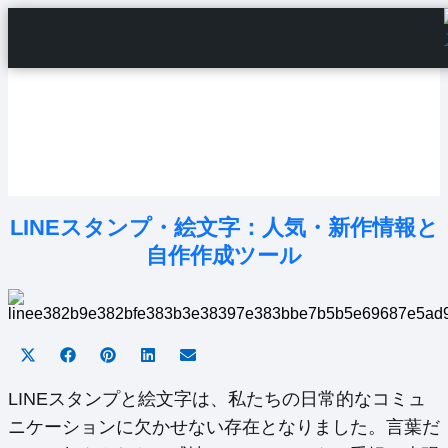
Home
Android Tutorials
Android Apps
Android Issues
Android Settings
Line
LINEスタンプ・絵文字：人気・新作情報と
自作作成ツール
Share
Share
Share
Share
Share
on
on
on
on
on
X
Facebook
Pinterest
LinkedIn
Email
LINEスタンプと絵文字は、私たちの日常的なコミュ
(Twitter)
ニケーションに欠かせない存在となりました。言葉だ