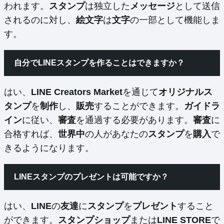
われます。
スタンプ
は独立した
メッセージ
として送信
されるのに対し、
絵文字
は
文字
の一部として機能しま
す。
自分でLINEスタンプを作ることはできますか？
はい、
LINE Creators Market
を通じて
オリジナルス
タンプ
を
制作
し、
販売
することができます。
ガイドラ
イン
に従い、
審査
を通過する必要があります。
審査
に
合格すれば、
世界中
の人があなたの
スタンプ
を
購入
で
きるようになります。
LINEスタンプのプレゼントは可能ですか？
はい、
LINE
の
友達
に
スタンプ
を
プレゼント
すること
ができます。
スタンプショップ
または
LINE STORE
で