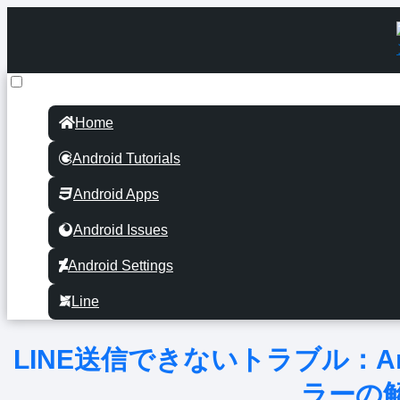
Home
Android Tutorials
Android Apps
Android Issues
Android Settings
Line
LINE送信できないトラブル：A
ラーの