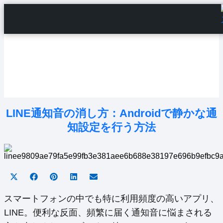
Home
Android Tutorials
Android Apps
Android Issues
Android Settings
Line
LINE通知音の消し方：Androidで静かな通
知設定を行う方法
Share
Share
Share
Share
Share
on
on
on
on
on
X
Facebook
Pinterest
LinkedIn
Email
スマートフォンの中でも特に利用頻度の高いアプリ、
(Twitter)
LINE。便利な反面、頻繁に届く通知音に悩まされる