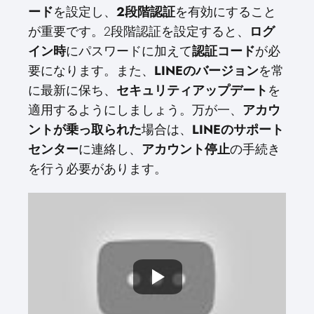
ード
を設定し、
2段階認証
を有効にすること
が重要です。2段階認証を設定すると、
ログ
イン時
にパスワードに加えて
認証コード
が必
要になります。また、
LINEのバージョン
を常
に最新に保ち、
セキュリティアップデート
を
適用するようにしましょう。万が一、
アカウ
ントが乗っ取られた
場合は、
LINEのサポート
センター
に連絡し、
アカウント停止
の手続き
を行う必要があります。