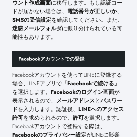
ウント作成画面
に移行します。もし認証コー
ドが届かない場合は、
電話番号が正しいか
、
SMSの受信設定
を確認してください。また、
迷惑メールフォルダ
に振り分けられている可
能性もあります。
Facebookアカウントでの登録
Facebookアカウントを使ってLINEに登録する
場合、LINEアプリで
「Facebookで続ける」
を選択します。
Facebookのログイン画面
が
表示されるので、
メールアドレス
と
パスワー
ド
を入力します。認証後、
LINEへのアクセス
許可
を求められるので、
許可
を選択します。
Facebookアカウントで登録する際は、
Facebookのプライバシー設定
がLINEに影響