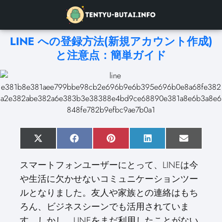
LINE への登録方法(新規アカウント作成)
と注意点：簡単ガイド
S
X
S
F
S
P
S
L
S
E
h
(
h
a
h
i
h
i
h
m
a
T
a
c
a
n
a
n
a
a
スマートフォンユーザーにとって、LINEは今
r
w
r
e
r
t
r
k
r
i
e
i
e
b
e
e
e
e
e
l
や生活に欠かせないコミュニケーションツー
o
t
o
o
o
r
o
d
o
n
t
n
o
n
e
n
I
n
ルとなりました。友人や家族との連絡はもち
e
k
s
n
r
t
ろん、ビジネスシーンでも活用されていま
)
す。しかし、LINEをまだ利用したことがない