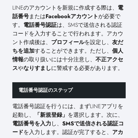
LINEのアカウントを新規に作成する際は、
電
話番号
または
Facebookアカウント
が必要で
す。
電話番号認証
は、SMSで送信される認証
コードを入力することで行われます。アカウ
ント作成後は、
プロフィール
を設定し、
友だ
ちを追加
することができます。ただし、
個人
情報
の取り扱いには十分注意し、
不正アクセ
ス
や
なりすまし
に警戒する必要があります。
電話番号認証のステップ
電話番号認証を行うには、まずLINEアプリを
起動し、
「新規登録」
を選択します。次に、
電話番号を入力
し、
SMSで送信される認証コ
ード
を入力します。認証が完了すると、
アカ