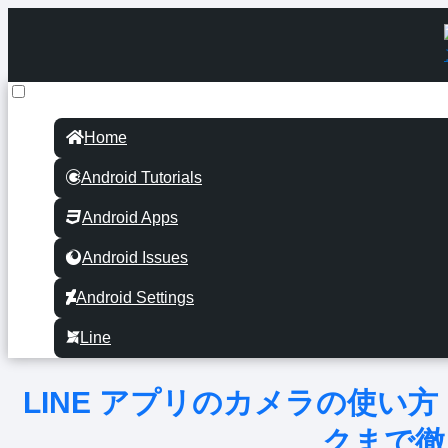
Home
Android Tutorials
Android Apps
Android Issues
Android Settings
Line
LINE アプリのカメラの使い
クまで徹