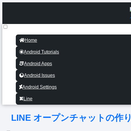
Home
Android Tutorials
Android Apps
Android Issues
Android Settings
Line
LINE オープンチャットの