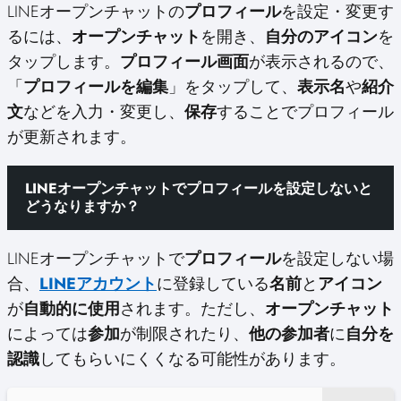
LINEオープンチャットの
プロフィール
を設定・変更す
るには、
オープンチャット
を開き、
自分のアイコン
を
タップします。
プロフィール画面
が表示されるので、
「
プロフィールを編集
」をタップして、
表示名
や
紹介
文
などを入力・変更し、
保存
することでプロフィール
が更新されます。
LINEオープンチャットでプロフィールを設定しないと
どうなりますか？
LINEオープンチャットで
プロフィール
を設定しない場
合、
LINEアカウント
に登録している
名前
と
アイコン
が
自動的に使用
されます。ただし、
オープンチャット
によっては
参加
が制限されたり、
他の参加者
に
自分を
認識
してもらいにくくなる可能性があります。