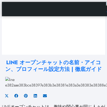
Home
Android Tutorials
Android Apps
Android Issues
Android Settings
Line
LINE オープンチャットの名前・アイコ
ン、プロフィール設定方法 | 徹底ガイド
Share
Share
Share
Share
Share
on
on
on
on
on
LINEオープンチャットは、趣味や関心事が同じ人々が