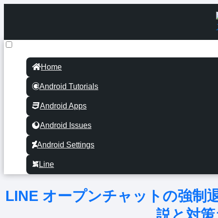
Home
Android Tutorials
Android Apps
Android Issues
Android Settings
Line
LINE オープンチャットの強
説と対策